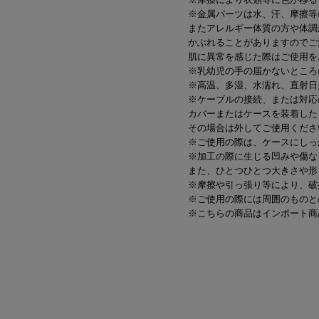
※金属パーツは水、汗、摩擦等
またアレルギー体質の方や体調
かぶれることがありますのでご
肌に異常を感じた際はご使用を
※乳幼児の手の届かないところ
※高温、多湿、水濡れ、直射日
※ケーブルの接続、または対応
カバーまたはケースを装着した
その場合は外してご使用くださ
※ご使用の際は、ケースにしっ
※加工の際に生じる凹みや傷な
また、ひとつひとつ大きさや形
※摩擦や引っ張り等により、破
※ご使用の際には周囲のものと
※こちらの商品はインポート商