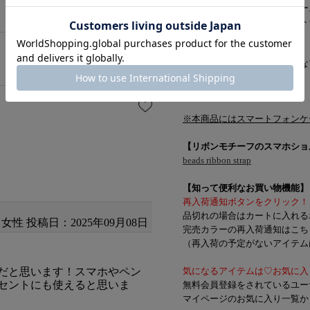
お手持ちのスマートフォンケー
クリアシートをセットしてスト
可愛いさはもちろん、
落下や紛失防止にもなる万能な
デイリー使いやお出かけに◎
※本商品にはスマートフォンケ
【リボンモチーフのスマホショ
beads ribbon strap
【知って便利なお買い物機能】
再入荷通知ボタンをクリック！
品切れの場合はカートに入れる
女性
投稿日：2025年09月08日
完売カラーの再入荷通知はこち
（再入荷の予定がないアイテムは
だと思います！スマホやペン
気になるアイテムは♡お気に入
セントにも使えると思いま
無料会員登録をされているユー
マイページのお気に入り一覧か