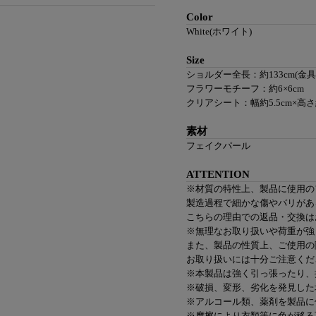
Color
White(ホワイト)
Size
ショルダー全長：約133cm(金
フラワーモチーフ：約6×6cm
クリアシート：幅約5.5cm×高さ約
素材
フェイクパール
ATTENTION
※材質の特性上、製品に使用の
製造過程で細かな傷やバリがあ
こちらの理由での返品・交換は
※無理なお取り扱いや荷重が強
また、製品の性質上、ご使用の
お取り扱いには十分ご注意くだ
※本製品は強く引っ張ったり、
※破損、変形、劣化を発見した
※アルコール類、薬剤を製品に
※摩擦により衣類等に色が移る