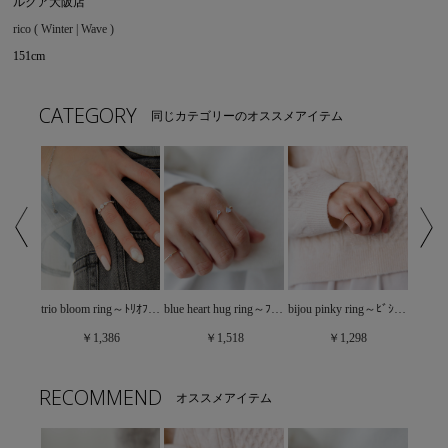
ルクア大阪店
rico ( Winter | Wave )
151cm
CATEGORY
同じカテゴリーのオススメアイテム
bijou ribbon ring～ﾋﾞｼﾞｭｰﾘﾎﾞﾝﾘﾝｸﾞ
trio bloom ring～ﾄﾘｵﾌﾞﾙｰﾑﾘﾝｸﾞ
blue heart hug ring～ﾌﾞﾙｰﾊｰﾄﾊｸﾞﾘﾝｸﾞ
bijou pinky ring～ﾋﾞｼﾞｭｰﾋﾟﾝｷｰﾘﾝｸﾞ
￥1,386
￥1,518
￥1,298
RECOMMEND
オススメアイテム