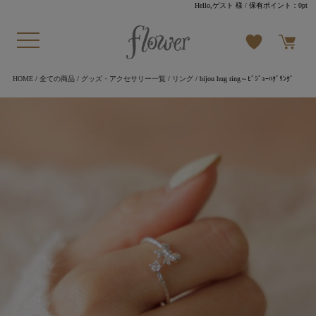
Hello,ゲスト 様
/ 保有ポイント：
0pt
HOME
/
全ての商品
/
グッズ・アクセサリー一覧
/
リング
/ bijou hug ring～ﾋﾞｼﾞｭｰﾊｸﾞﾘﾝｸﾞ