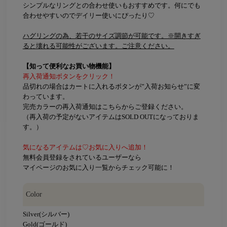
シンプルなリングとの合わせ使いもおすすめです。何にでも
合わせやすいのでデイリー使いにぴったり♡
ハグリングの為、若干のサイズ調節が可能です。※開きすぎ
ると壊れる可能性がございます。ご注意ください。
【知って便利なお買い物機能】
再入荷通知ボタンをクリック！
品切れの場合はカートに入れるボタンが”入荷お知らせ”に変
わっています。
完売カラーの再入荷通知はこちらからご登録ください。
（再入荷の予定がないアイテムはSOLD OUTになっておりま
す。）
気になるアイテムは♡お気に入りへ追加！
無料会員登録をされているユーザーなら
マイページのお気に入り一覧からチェック可能に！
Color
Silver(シルバー)
Gold(ゴールド)