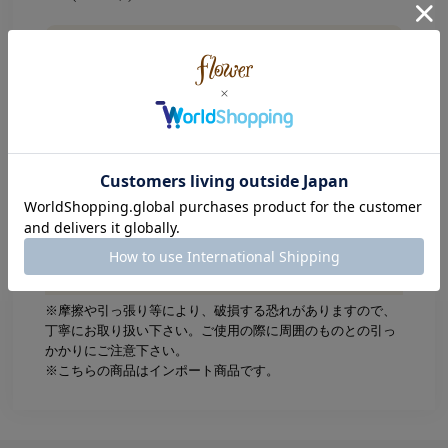
Size
約12号(前開きで若干のサイズ調整が可能です)
リボンモチーフ：約0.6×0.5cm
ビジュー直径：0.2cm
素材
ニッケルフリー加工
ATTENTION
※摩擦や引っ張り等により、破損する恐れがありますので、
丁寧にお取り扱い下さい。ご使用の際に周囲のものとの引っ
かかりにご注意下さい。
※こちらの商品はインポート商品です。