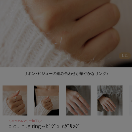
1
/
11
リボン×ビジューの組み合わせが華やかなリング♪
＼ニッケルフリー加工♪／
bijou hug ring～ﾋﾞｼﾞｭｰﾊｸﾞﾘﾝｸﾞ