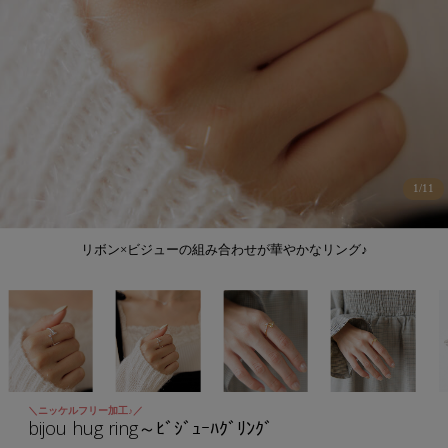
1
/
11
リボン×ビジューの組み合わせが華やかなリング♪
＼ニッケルフリー加工♪／
bijou hug ring～ﾋﾞｼﾞｭｰﾊｸﾞﾘﾝｸﾞ