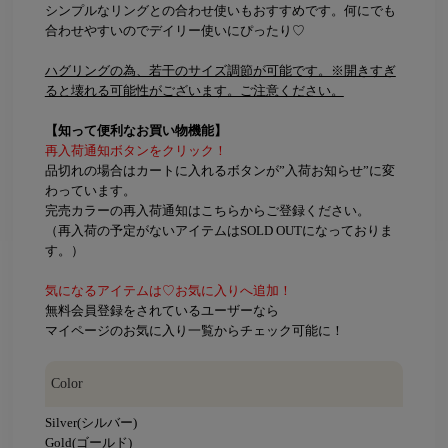
シンプルなリングとの合わせ使いもおすすめです。何にでも
合わせやすいのでデイリー使いにぴったり♡
ハグリングの為、若干のサイズ調節が可能です。※開きすぎ
ると壊れる可能性がございます。ご注意ください。
【知って便利なお買い物機能】
再入荷通知ボタンをクリック！
品切れの場合はカートに入れるボタンが”入荷お知らせ”に変
わっています。
完売カラーの再入荷通知はこちらからご登録ください。
（再入荷の予定がないアイテムはSOLD OUTになっておりま
す。）
気になるアイテムは♡お気に入りへ追加！
無料会員登録をされているユーザーなら
マイページのお気に入り一覧からチェック可能に！
Color
Silver(シルバー)
Gold(ゴールド)