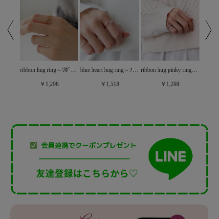
nuance motif ring～ﾆｭｱﾝｽﾓﾁｰﾌﾘﾝｸﾞ
ribbon hug ring～ﾘﾎﾞﾝﾊｸﾞﾘﾝｸﾞ
blue heart hug ring～ﾌﾞﾙｰﾊｰﾄﾊｸﾞﾘﾝｸﾞ
ribbon hug pinky ring～ﾘﾎﾞﾝﾊｸﾞﾋﾟﾝｷｰﾘﾝｸﾞ
￥1,298
￥1,518
￥1,298