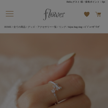
Hello,ゲスト 様
/ 保有ポイント：
0pt
HOME
/
全ての商品
/
グッズ・アクセサリー一覧
/
リング
/ bijou hug ring～ﾋﾞｼﾞｭｰﾊｸﾞﾘﾝｸﾞ