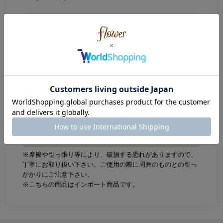
Size
約12号(前開きで若干のサイズ調整が可能です)
リボンモチーフ：約0.6×0.5cm
ビジュー直径：0.2cm
素材
ニッケルフリー加工
ATTENTION
※摩擦や引っ張り等により、破損する恐れがありますので、
丁寧にお取り扱い下さい。ご使用の際に周囲のものとの引っ
かかりにご注意下さい。
※こちらの商品はインポート商品です。