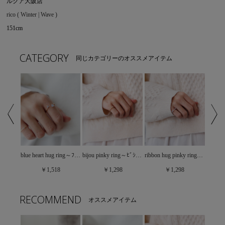
ルクア大阪店
rico ( Winter | Wave )
151cm
CATEGORY
同じカテゴリーのオススメアイテム
heart chain ring～ﾊｰﾄﾁｪｰﾝﾘﾝｸﾞ
blue heart hug ring～ﾌﾞﾙｰﾊｰﾄﾊｸﾞﾘﾝｸﾞ
bijou pinky ring～ﾋﾞｼﾞｭｰﾋﾟﾝｷｰﾘﾝｸﾞ
ribbon hug pinky ring～ﾘﾎﾞﾝﾊｸﾞﾋﾟﾝｷｰﾘﾝｸﾞ
￥1,518
￥1,298
￥1,298
RECOMMEND
オススメアイテム