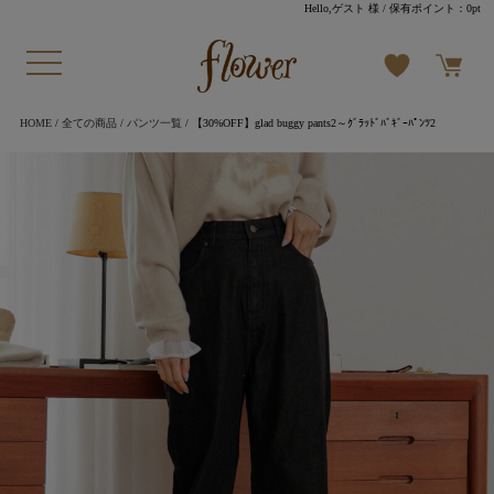
Hello,ゲスト 様
/ 保有ポイント：
0pt
HOME
/
全ての商品
/
パンツ一覧
/ 【30%OFF】glad buggy pants2～ｸﾞﾗｯﾄﾞﾊﾞｷﾞｰﾊﾟﾝﾂ2