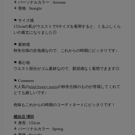
⚘ パーソナルカラー : Autumn
⚘ 骨格 : Straight
⚑ サイズ感
153cmの私がウエストでSサイズを着用すると、くるぶしくら
いの着丈になりました◎
⚑ 素材感
秋冬仕様の生地感なので、これからの時期にピッタリです♩
⚑ 着心地
ウエスト部分がゴム素材なので、窮屈感なく着用できます◎
⚑ Comment
大人気の
glad buggy pants
の秋冬仕様のものが登場してくれて
とても嬉しいです♩
色味もこれからの時期のコーディネートにピッタリです！
横浜店 澤田
⚘ 身長 : 152cm
⚘ パーソナルカラー : Spring
⚘ 骨格 : Straight