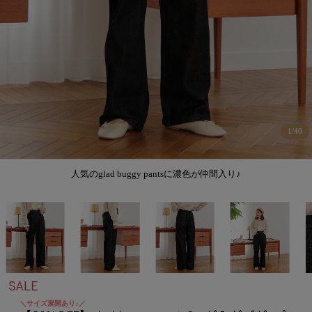
1
/
40
人気のglad buggy pantsに濃色が仲間入り♪
＼サイズ展開あり♪／