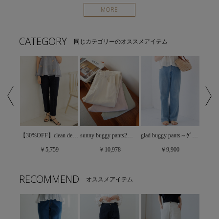
MORE
CATEGORY
同じカテゴリーのオススメアイテム
glad buggy pants～ｸﾞﾗｯﾄﾞﾊﾞｷﾞｰﾊﾟﾝﾂ
sunny buggy pants4～ｻﾆｰﾊﾞｷﾞｰﾊﾟﾝﾂ4
【30%OFF】clean denim pants2～ｸﾘｰﾝﾃﾞﾆﾑﾊﾟﾝﾂ2
sunny buggy pants2～ｻﾆｰﾊﾞｷﾞｰﾊﾟﾝﾂ2
￥9,900
￥5,759
￥10,978
RECOMMEND
オススメアイテム