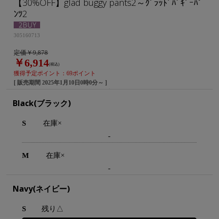
【30%OFF】glad buggy pants2～ｸﾞﾗｯﾄﾞﾊﾞｷﾞｰﾊﾟ
ﾝﾂ2
305160713
定価￥9,878
￥6,914
(税込)
獲得予定ポイント：69ポイント
[ 販売期間
2025年1月10日0時0分
～ ]
Black(ブラック)
S
在庫×
-
M
在庫×
-
Navy(ネイビー)
S
残り△