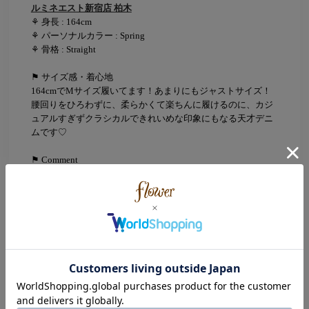
ルミネエスト新宿店 柏木
⚘ 身長 : 164cm
⚘ パーソナルカラー : Spring
⚘ 骨格 : Straight
⚑ サイズ感・着心地
164cmでMサイズ履いてます！あまりにもジャストサイズ！
腰回りをひろわずに、柔らかくて楽ちんに履けるのに、カジ
ュアルすぎずクラシカルできれいめな印象にもなる天才デニ
ムです♡
⚑ Comment
どんなコーデにも合わせやすくて、とりあえずこれ！って週
に2〜3回は履いてる気がします！笑
私の身長でもくるぶし見えずに履けるので、Mサイズが高身
長さんにとってもおすすめです♡
Color
Black(ブラック)
Navy(ネイビー)