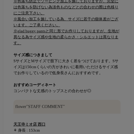
※色落ち防止でソーピング加工を施しておりますが、完全に
は色落ちを防げない為淡色ものなどとの合わせの際は色移り
にご注意下さい。
※風合い加工を施している為、サイズに若干の個体差がござ
います。ご了承ください。
※glad buggy pantsと同じ形でお作りしておりますが、生地が
異なる為サイズ感や生地の柔らかさ・シルエットは異なりま
す。
サイズ感につきまして
SサイズとMサイズで股下に大きく差をつけております。Sサ
イズは150cmくらいの方がきれいに着用いただけるサイズ感
でお作りしているので低身長さんにおすすめです。
おすすめコーディネート
コンパクトな丈感のトップスとの合わせが◎
flower"STAFF COMMENT"
天王寺ミオ店 西口
⚘ 身長 : 153cm