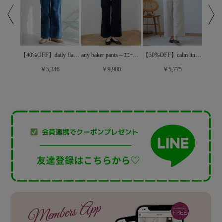
【20%OFF】frill denim pants～ﾌﾘﾙﾃﾞﾆﾑﾊﾟﾝﾂ
【40%OFF】daily flare denim～ﾃﾞｲﾘｰﾌﾚｱﾃﾞﾆﾑ
any baker pants～ｴﾆｰﾍﾞｲｶｰﾊﾟﾝﾂ
【30%OFF】calm linen pants～ｶｰﾑﾘﾈﾝﾊﾟﾝﾂ
￥5,346
￥9,900
￥5,775