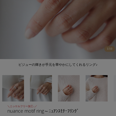
1
/
10
ビジューの輝きが手元を華やかにしてくれるリング♪
＼ニッケルフリー加工♪／
nuance motif ring～ﾆｭｱﾝｽﾓﾁｰﾌﾘﾝｸﾞ