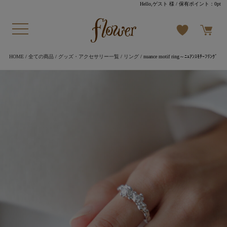
Hello,ゲスト 様
/ 保有ポイント：
0pt
HOME
/
全ての商品
/
グッズ・アクセサリー一覧
/
リング
/ nuance motif ring～ﾆｭｱﾝｽﾓﾁｰﾌﾘﾝｸﾞ