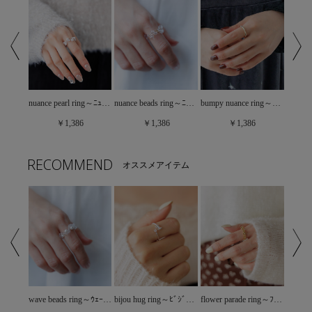
bumpy nuance ring～ﾊﾞﾝﾋﾟｰﾆｭｱﾝｽﾘﾝｸﾞ
clover ring～ｸﾛｰﾊﾞｰﾘﾝｸﾞ
nuance pearl ring～ﾆｭｱﾝｽﾊﾟｰﾙﾘﾝｸﾞ
nuance beads ring～ﾆｭｱﾝｽﾋﾞｰｽﾞﾘﾝｸﾞ
￥1,386
￥1,386
￥1,386
RECOMMEND
オススメアイテム
nuance set ring～ﾆｭｱﾝｽｾｯﾄﾘﾝｸﾞ
wave beads ring～ｳｪｰﾌﾞﾋﾞｰｽﾞﾘﾝｸﾞ
bijou hug ring～ﾋﾞｼﾞｭｰﾊｸﾞﾘﾝｸﾞ
flower parade ring～ﾌﾗﾜｰﾊﾟﾚｰﾄﾞﾘﾝｸﾞ