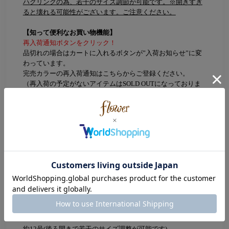
ハグリングの為、若干のサイズ調節が可能です。※開きすぎ
ると壊れる可能性がございます。ご注意ください。
【知って便利なお買い物機能】
再入荷通知ボタンをクリック！
品切れの場合はカートに入れるボタンが”入荷お知らせ”に変
わっています。
完売カラーの再入荷通知はこちらからご登録ください。
（再入荷の予定がないアイテムはSOLD OUTになっておりま
す。）
気になるアイテムは♡お気に入りへ追加！
無料会員登録をされているユーザーなら
マイページのお気に入り一覧からチェック可能に！
Color
Silver(シルバー)
Size
約12号(後ろ開きで若干のサイズ調整が可能です)