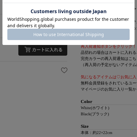
さっとまとめるだけで、ヘアア
アップヘアにおすすめなアイテ
デイリー使いやお出かけにぴっ
【知って便利なお買い物機能】
再入荷通知ボタンをクリック！
品切れの場合はカートに入れる
完売カラーの再入荷通知はこち
（再入荷の予定がないアイテムは
気になるアイテムは♡お気に入
無料会員登録をされているユー
マイページのお気に入り一覧か
Color
White(ホワイト)
Black(ブラック)
Size
本体：約22×22cm