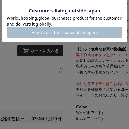
ローポニーテールやおだんごヘ
アップヘアスタイルにおすすめ
長めのサテンリボンが抜け感を
デイリー使いやお出かけに大活
オケージョンシーンにもぴった
【知って便利なお買い物機能】
再入荷通知ボタンをクリック！
品切れの場合はカートに入れる
完売カラーの再入荷通知はこち
（再入荷の予定がないアイテムは
気になるアイテムは♡お気に入
無料会員登録をされているユー
マイページのお気に入り一覧か
Color
White(ホワイト)
非公開
投稿日：2026年01月19日
Black(ブラック)