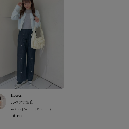
flower
ルクア大阪店
nakata ( Winter | Natural )
161cm