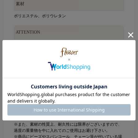
素材
ポリエステル、ポリウレタン
ATTENTION
この製品は、以下の点にご注意の上、お取り扱いください。
※高温の物との接触、高温多湿の場所や直射日光の当たる場
所での保管は、変形や変色・劣化の原因となりますのでお避
け下さい。
※素材の技術的な関係で濃い色が薄い色に色移行することが
ありますので、コーティング加工品(合成皮革など)同士や他
の樹脂製品、印刷物との触れ合う状態での保管・長時間の密
着はお避け下さい。
※現在の技術水準では、使用しております素材の性質上、若
干の織りムラ及び摩擦や水濡れ、密着による多少の色落ちや
色移行、また屋外でや照明における色の退行は避けることは
できません。汗や雨による濡れた状態でのご使用、ご保管に
は十分ご注意ください。
※また、素材の性質上、耐久性には限界がございますので、
過度の重量物を中に入れてのご使用はお避け下さい。
※商品にビーズやスパンコール、チェーン等が付いている場