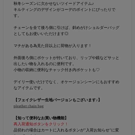
秋冬シーズンに欠かせないツイードアイテム♪
キルティングのデザインがコーデのポイントにぴったりで
す。
チェーンを全て後ろ側に引けば、斜めがけショルダーバッグ
としてもお使いいただけます◎
マチがある為見た目以上に荷物が入ります！
外面後ろ側にポケットが付いており、リップや鏡などサッと
出したい物を入れるのに便利です。
小物の収納に便利なチャック付き内ポケットも♡
デイリー使いだけでなく、オケージョンシーンにもおすすめ
なアイテムです。
【フェイクレザー生地バージョンもございます♪】
pleather chain bag
【知って便利なお買い物機能】
再入荷通知ボタンをクリック！
品切れの場合はカートに入れるボタンが”入荷お知らせ”に変