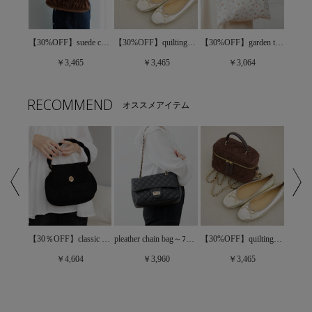
brownie ribbon bag～ﾌﾞﾗｳﾆｰﾘﾎﾞﾝﾊﾞｯｸﾞ
【30%OFF】suede crumple bag～ｽｴｰﾄﾞｸﾗﾝﾌﾟﾙﾊﾞｯｸﾞ
【30%OFF】quilting vanity bag～ｷﾙﾃｨﾝｸﾞﾊﾞﾆﾃｨﾊﾞｯｸﾞ
【30%OFF】garden tote bag～ｶﾞｰﾃﾞﾝﾄｰﾄﾊﾞｯｸﾞ
￥3,465
￥3,465
￥3,064
RECOMMEND
オススメアイテム
【50%OFF】shiny tweed jacket～ｼｬｲﾆｰﾂｲｰﾄﾞｼﾞｬｹｯﾄ
【30％OFF】classic suede bag～ｸﾗｼｯｸｽｴｰﾄﾞﾊﾞｯｸﾞ
pleather chain bag～ﾌﾟﾚｻﾞｰﾁｪｰﾝﾊﾞｯｸﾞ
【30%OFF】quilting vanity bag～ｷﾙﾃｨﾝｸﾞﾊﾞﾆﾃｨﾊﾞｯｸﾞ
￥4,604
￥3,960
￥3,465