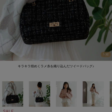
1
/
32
キラキラ煌めくラメ糸を織り込んだツイードバッグ♪