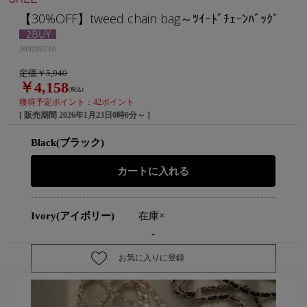
【30%OFF】tweed chain bag～ﾂｲｰﾄﾞﾁｪｰﾝﾊﾞｯｸﾞ
309200210
定価￥5,940
￥4,158
(税込)
獲得予定ポイント：42ポイント
[ 販売期間
2026年1月23日0時0分
～ ]
Black(ブラック)
Ivory(アイボリー)
在庫×
-
お気に入りに登録