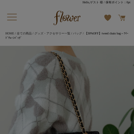
Hello,ゲスト 様
/ 保有ポイント：
0pt
HOME
/
全ての商品
/
グッズ・アクセサリー一覧
/
バッグ
/ 【30%OFF】tweed chain bag～ﾂｲｰ
ﾄﾞﾁｪｰﾝﾊﾞｯｸﾞ