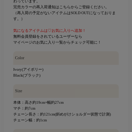
わっています。
完売カラーの再入荷通知はこちらからご登録ください。
（再入荷の予定がないアイテムはSOLD OUTになっておりま
す。）
気になるアイテムは♡お気に入りへ追加！
無料会員登録をされているユーザーなら
マイページのお気に入り一覧からチェック可能に！
Color
Ivory(アイボリー)
Black(ブラック)
Size
本体：高さ約19cm×幅約27cm
マチ：約7cm
チェーン長さ：約121cm(斜めがけショルダー状態で計測)
チェーン幅：約1cm