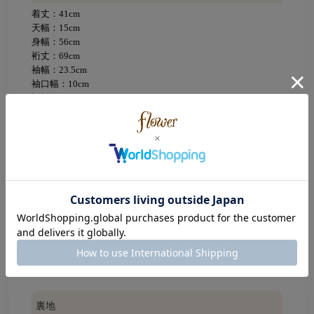
着丈：41cm
天幅：15cm
身幅：56cm
裄丈：69cm
袖幅：23.5cm
袖口幅：10cm
裾幅：48cm
※平置きで採寸(ウエストとヒップは幅×2で記載)
※サイズガイド
着用モデル
YAGI：160cm
、TANABE：154cm
素材
本体：ポリエステル66％、アクリル24％、ウール5％、ナイ
ロン5％
裏地