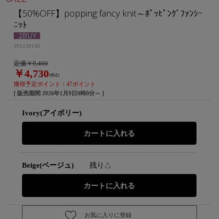
【50%OFF】popping fancy knit～ﾎﾟｯﾋﾟﾝｸﾞﾌｧﾝｼｰ
ﾆｯﾄ
305130196
定価￥9,460
￥4,730
(税込)
獲得予定ポイント：47ポイント
[ 販売期間
2026年1月9日0時0分
～ ]
Ivory(アイボリー)
Beige(ベージュ)
残り△
お気に入りに登録