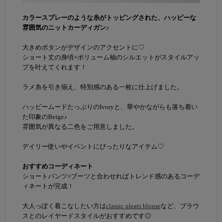
カラースプレーのような糸がトッピングされた、ハッピーな
雰囲気のニットカーディガン♪
大きめボタンがデザインのアクセントに♡
ショート丈の身頃×ボリューム袖のシルエットがスタイルアッ
プを叶えてくれます！
ラメ糸を引き揃え、特別感のある一枚に仕上げました。
ハッピームードたっぷりのIvoryと、華やかながらも落ち着い
た印象のBeige♪
雰囲気が異なる二色をご用意しました。
デイリー使いやイベントにぴったりなアイテム♡
おすすめコーディネート
ショートパンツ×ブーツと合わせればトレンド感のあるコーデ
ィネートが完成！
大人っぽく着こなしたい方は
classic pleats blouse
など、ブラウ
スとのレイヤードスタイルがおすすめです◎