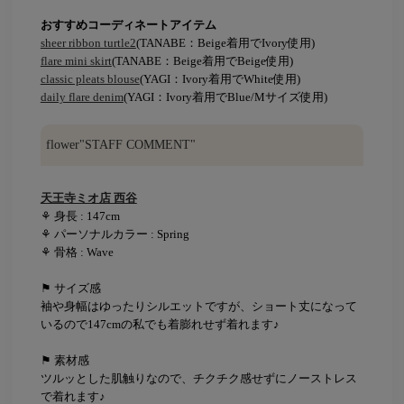
おすすめコーディネートアイテム
sheer ribbon turtle2
(TANABE：Beige着用でIvory使用)
flare mini skirt
(TANABE：Beige着用でBeige使用)
classic pleats blouse
(YAGI：Ivory着用でWhite使用)
daily flare denim
(YAGI：Ivory着用でBlue/Mサイズ使用)
flower"STAFF COMMENT"
天王寺ミオ店 西谷
⚘ 身長 : 147cm
⚘ パーソナルカラー : Spring
⚘ 骨格 : Wave
⚑ サイズ感
袖や身幅はゆったりシルエットですが、ショート丈になって
いるので147cmの私でも着膨れせず着れます♪
⚑ 素材感
ツルッとした肌触りなので、チクチク感せずにノーストレス
で着れます♪