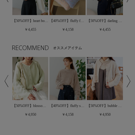
【50%OFF】darling ribbon knit～ﾀﾞｰﾘﾝﾘﾎﾞﾝﾆｯﾄ
【50%OFF】bubble knit cardigan2～ﾊﾞﾌﾞﾙﾆｯﾄｶｰﾃﾞｨｶﾞﾝ2
【50%OFF】heart bouquet knit～ﾊｰﾄﾌﾞｰｹﾆｯﾄ
【40%OFF】fluffy fancy cardigan～ﾌﾗｯﾌｨｰﾌｧﾝｼｰｶｰﾃﾞｨｶﾞﾝ
￥4,455
￥4,455
￥4,158
RECOMMEND
オススメアイテム
【40%OFF】fluffy fancy cardigan～ﾌﾗｯﾌｨｰﾌｧﾝｼｰｶｰﾃﾞｨｶﾞﾝ
【50%OFF】blossom aurora knit2～ﾌﾞﾛｯｻﾑｵｰﾛﾗﾆｯﾄ2
【40%OFF】fluffy shaggy knit～ﾌﾗｯﾌｨｰｼｬｷﾞｰﾆｯﾄ
【50%OFF】bubble knit cardigan2～ﾊﾞﾌﾞﾙﾆｯﾄｶｰﾃﾞｨｶﾞﾝ2
￥4,950
￥4,158
￥4,950