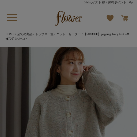
Hello,ゲスト 様
/ 保有ポイント：
0pt
HOME
/
全ての商品
/
トップス一覧
/
ニット・セーター
/ 【50%OFF】popping fancy knit～ﾎﾟ
ｯﾋﾟﾝｸﾞﾌｧﾝｼｰﾆｯﾄ