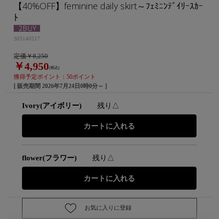
【40%OFF】feminine daily skirt～ﾌｪﾐﾆﾝﾃﾞｲﾘｰｽｶｰ
ﾄ
305140517
定価￥8,250
￥4,950
(税込)
獲得予定ポイント：50ポイント
[ 販売期間
2026年7月24日0時0分
～ ]
Ivory(アイボリー)
残り△
flower(フラワー)
残り△
お気に入りに登録