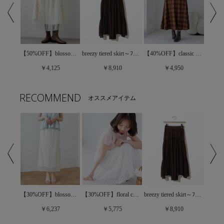
satin flare skirt～ｻﾃﾝﾌﾚｱｽｶｰﾄ
【50%OFF】blossom tulle skirt～ﾌﾞﾛｯｻﾑﾁｭｰﾙｽｶｰﾄ
breezy tiered skirt～ﾌﾞﾘｰｼﾞｰﾃｨｱｰﾄﾞｽｶｰﾄ
【40%OFF】classic check skirt～ｸﾗｼｯｸﾁｪｯｸｽｶｰﾄ
￥4,125
￥8,910
￥4,950
RECOMMEND
オススメアイテム
【30%OFF】frill gingham skirt～ﾌﾘﾙｷﾞﾝｶﾞﾑｽｶｰﾄ
【30%OFF】blossom lace skirt～ﾌﾞﾛｯｻﾑﾚｰｽｽｶｰﾄ
【30%OFF】floral cotton skirt～ﾌﾛｰﾗﾙｺｯﾄﾝｽｶｰﾄ
breezy tiered skirt～ﾌﾞﾘｰｼﾞｰﾃｨｱｰﾄﾞｽｶｰﾄ
￥6,237
￥5,775
￥8,910