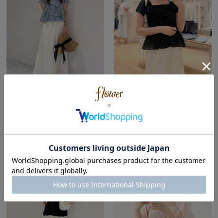
flower
flower
ルクア大阪店
ルクア大阪店
hinako ( Spring | Straight )
nakata ( Winter | Natural )
154cm
161cm