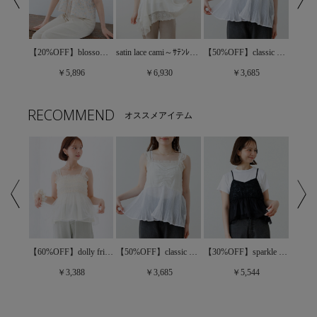
【20%OFF】sweet bloom bustier～ｽｳｨｰﾄﾌﾞﾙｰﾑﾋﾞｽﾁｪ
【20%OFF】blossom jacquard top～ﾌﾞﾛｯｻﾑｼﾞｬｶﾞｰﾄﾞﾄｯﾌﾟ
satin lace cami～ｻﾃﾝﾚｰｽｷｬﾐ
【50%OFF】classic pleats bustier～ｸﾗｼｯｸﾌﾟﾘｰﾂﾋﾞｽﾁｪ
￥5,896
￥6,930
￥3,685
RECOMMEND
オススメアイテム
【60%OFF】dolly frill bustier～ﾄﾞｰﾘｰﾌﾘﾙﾋﾞｽﾁｪ
【30%OFF】sparkle bloom bustier～ｽﾊﾟｰｸﾙﾌﾞﾙｰﾑﾋﾞｽﾁｪ
【50%OFF】floral lace bustier～ﾌﾛｰﾗﾙﾚｰｽﾋﾞｽﾁｪ
【50%OFF】classic pleats bustier～ｸﾗｼｯｸﾌﾟﾘｰﾂﾋﾞｽﾁｪ
￥3,388
￥5,544
￥3,685