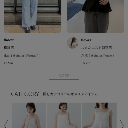
flower
flower
横浜店
ルミネエスト新宿店
akari ( Autumn | Natural )
八木 ( Autumn | Wave )
152cm
160cm
MORE
CATEGORY
同じカテゴリーのオススメアイテム