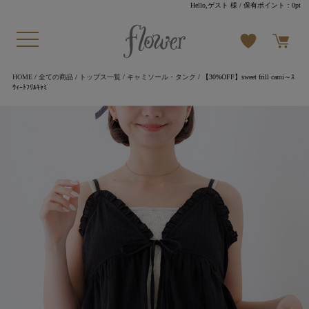
Hello,ゲスト 様
/ 保有ポイント：
0pt
HOME
/
全ての商品
/
トップス一覧
/
キャミソール・タンク
/ 【30%OFF】sweet frill cami～ｽ
ｳｨｰﾄﾌﾘﾙｷｬﾐ