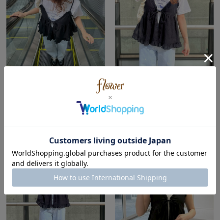
flower
flower
横浜店
横浜店
akari ( Autumn | Natural )
akari ( Autumn | Natural )
152cm
152cm