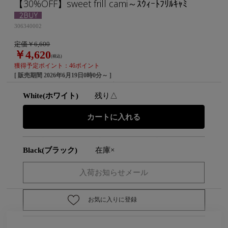
【30%OFF】sweet frill cami～ｽｳｨｰﾄﾌﾘﾙｷｬﾐ
306340002
定価￥6,600
￥4,620
(税込)
獲得予定ポイント：46ポイント
[ 販売期間
2026年6月19日0時0分
～ ]
White(ホワイト)
残り△
Black(ブラック)
在庫×
お気に入りに登録