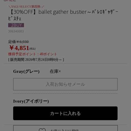
＼YAGI SELECT第四弾♪／
【30%OFF】ballet gather bustier～ﾊﾞﾚｴｷﾞｬｻﾞｰ
ﾋﾞｽﾁｪ
306340003
定価￥6,930
￥4,851
(税込)
獲得予定ポイント：49ポイント
[ 販売期間
2026年7月24日0時0分
～ ]
Gray(グレー)
在庫×
Ivory(アイボリー)