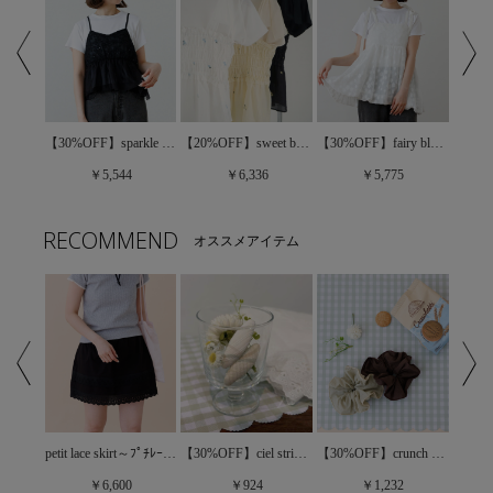
【40%OFF】clearly bloom bustier～ｸﾘｱﾘｰﾌﾞﾙｰﾑﾋﾞｽﾁｪ
【30%OFF】sparkle bloom bustier～ｽﾊﾟｰｸﾙﾌﾞﾙｰﾑﾋﾞｽﾁｪ
【20%OFF】sweet bloom bustier～ｽｳｨｰﾄﾌﾞﾙｰﾑﾋﾞｽﾁｪ
【30%OFF】fairy bloom bustier～ﾌｪｱﾘｰﾌﾞﾙｰﾑﾋﾞｽﾁｪ
￥5,544
￥6,336
￥5,775
RECOMMEND
オススメアイテム
【60%OFF】dolly frill bustier～ﾄﾞｰﾘｰﾌﾘﾙﾋﾞｽﾁｪ
petit lace skirt～ﾌﾟﾁﾚｰｽｽｶｰﾄ
【30%OFF】ciel stripe pin～ｼｴﾙｽﾄﾗｲﾌﾟﾋﾟﾝ
【30%OFF】crunch chouchou～ｸﾗﾝﾁｼｭｼｭ
￥6,600
￥924
￥1,232