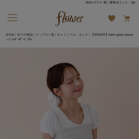
Hello,ゲスト 様
/ 保有ポイント：
0pt
HOME
/
全ての商品
/
トップス一覧
/
キャミソール・タンク
/ 【30%OFF】ballet gather bustier
～ﾊﾞﾚｴｷﾞｬｻﾞｰﾋﾞｽﾁｪ