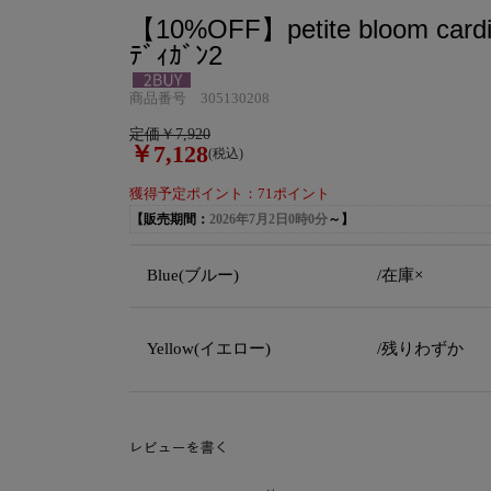
【10%OFF】petite bloom card
ﾃﾞｨｶﾞﾝ2
商品番号 305130208
定価￥7,920
￥7,128
(税込)
獲得予定ポイント：71ポイント
【販売期間：
2026年7月2日0時0分
～】
Blue(ブルー)
/在庫×
Yellow(イエロー)
/残りわずか