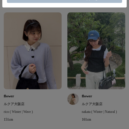
flower
flower
ルクア大阪店
ルクア大阪店
rico ( Winter | Wave )
nakata ( Winter | Natural )
151cm
161cm