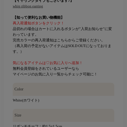
【イヤリングタイプもございます♪】
whip ribbon earring
【知って便利なお買い物機能】
再入荷通知ボタンをクリック！
品切れの場合はカートに入れるボタンが”入荷お知らせ”に変
わっています。
完売カラーの再入荷通知はこちらからご登録ください。
（再入荷の予定がないアイテムはSOLD OUTになっておりま
す。）
気になるアイテムは♡お気に入りへ追加！
無料会員登録をされているユーザーなら
マイページのお気に入り一覧からチェック可能に！
Color
White(ホワイト)
Size
リボンモチーフ：約1.5×1.5cm