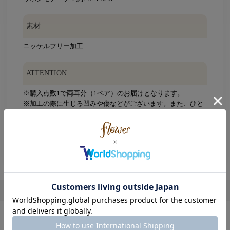
素材
ニッケルフリー加工
ATTENTION
※購入点数1で両耳分（1ペア）のお届けとなります。
※加工の際に生じる凹みや傷などがございます。また、ひと
つひとつ大きさや形・色味が多少異なる場合もございます。
※摩擦や引っ張り等により、破損する恐れがありますので、
丁寧にお取り扱い下さい。ご使用の際に周囲のものとの引っ
かかりにご注意下さい。
※こちらの商品はインポート商品です。
レビューを書く
この商品を使用したコーディネート