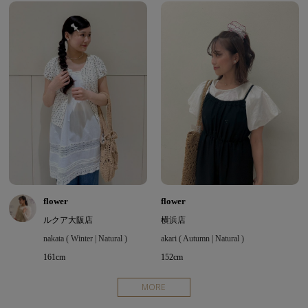
flower
flower
ルクア大阪店
横浜店
nakata ( Winter | Natural )
akari ( Autumn | Natural )
161cm
152cm
MORE