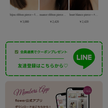
velvet belle pierce～ﾍﾞﾙﾍﾞｯﾄﾍﾞﾙﾋﾟｱｽ
bijou ribbon pierce～ﾋﾞｼﾞｭｰﾘﾎﾞﾝﾋﾟｱｽ
nuance ribbon pierce～ﾆｭｱﾝｽﾘﾎﾞﾝﾋﾟｱｽ
heart blanco pierce～ﾊｰﾄﾌﾞﾗﾝｺﾋﾟｱｽ
￥3,080
￥2,420
￥2,420