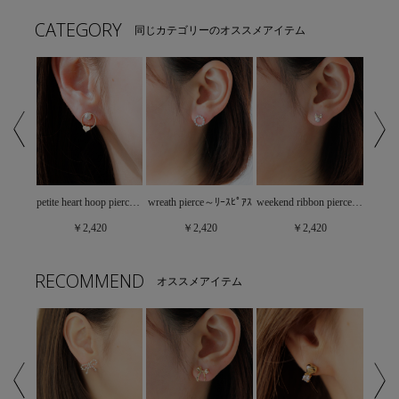
CATEGORY
同じカテゴリーのオススメアイテム
blooming pearl pierce～ﾌﾞﾙｰﾐﾝｸﾞﾊﾟｰﾙﾋﾟｱｽ
petite heart hoop pierce～ﾌﾟﾁﾊｰﾄﾌｰﾌﾟﾋﾟｱｽ
wreath pierce～ﾘｰｽﾋﾟｱｽ
weekend ribbon pierce～ｳｨｰｸｴﾝﾄﾞﾘﾎﾞﾝﾋﾟｱｽ
￥2,420
￥2,420
￥2,420
RECOMMEND
オススメアイテム