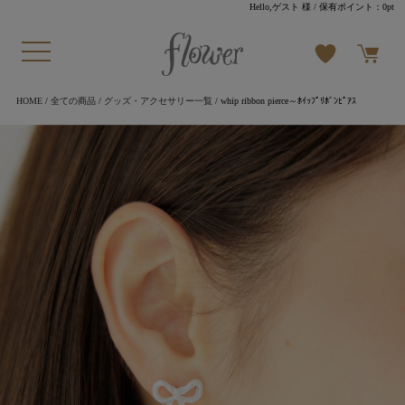
Hello,ゲスト 様
/ 保有ポイント：
0pt
HOME
/
全ての商品
/
グッズ・アクセサリー一覧
/ whip ribbon pierce～ﾎｲｯﾌﾟﾘﾎﾞﾝﾋﾟｱｽ