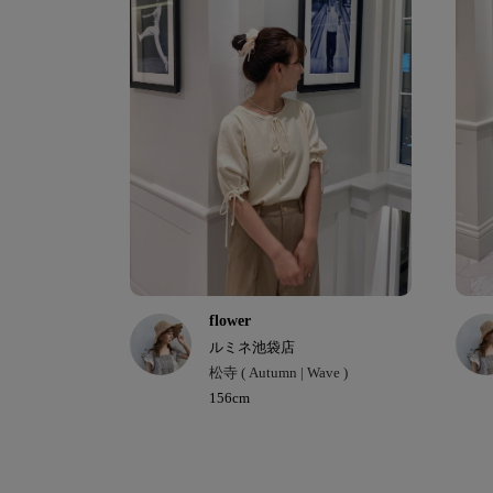
flower
ルミネ池袋店
松寺 ( Autumn | Wave )
156cm