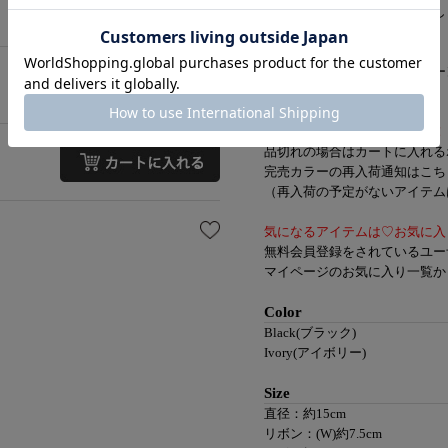
細めのリボンが抜け感を演出し
デイリー使いだけでなく、
お食事会などオケージョンシー
【知って便利なお買い物機能】
再入荷通知ボタンをクリック！
品切れの場合はカートに入れる
完売カラーの再入荷通知はこち
（再入荷の予定がないアイテムは
気になるアイテムは♡お気に入
無料会員登録をされているユー
マイページのお気に入り一覧か
Color
Black(ブラック)
Ivory(アイボリー)
Size
直径：約15cm
リボン：(W)約7.5cm