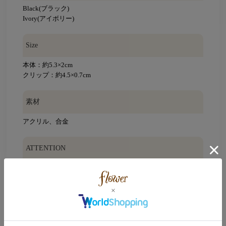
Black(ブラック)
Ivory(アイボリー)
Size
本体：約5.3×2cm
クリップ：約4.5×0.7cm
素材
アクリル、合金
ATTENTION
※加工の際に生じる凹みや傷などがございます。また、ひと
つひとつ大きさや形・色味が多少異なる場合もございます。
※摩擦や引っ張り等により、破損するおそれがありますの
で、丁寧にお取り扱いください。
※ご使用の際には周囲の物との引っかかりにご注意くださ
い。