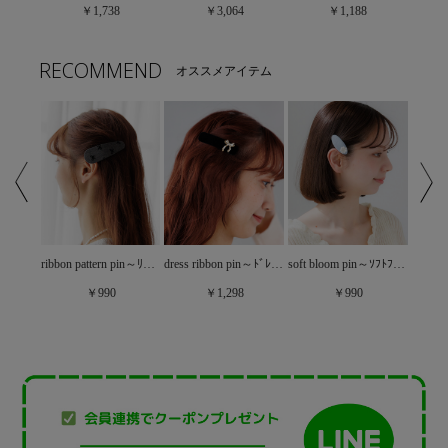
￥1,738
￥3,064
￥1,188
RECOMMEND
オススメアイテム
soft bloom pin～ｿﾌﾄﾌﾞﾙｰﾑﾋﾟﾝ(2pc)
ｯｸﾋﾟﾝ
ribbon pattern pin～ﾘﾎﾞﾝﾊﾟﾀｰﾝﾋﾟﾝ
dress ribbon pin～ﾄﾞﾚｽﾘﾎﾞﾝﾋﾟﾝ
￥990
￥990
￥1,298