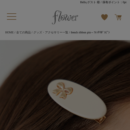
Hello,ゲスト 様
/ 保有ポイント：
0pt
HOME
/
全ての商品
/
グッズ・アクセサリー一覧
/ french ribbon pin～ﾌﾚﾝﾁﾘﾎﾞﾝﾋﾟﾝ