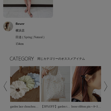
flower
横浜店
田邉 ( Spring | Natural )
154cm
CATEGORY
同じカテゴリーのオススメアイテム
【30%OFF】ciel stripe pin～ｼｴﾙｽﾄﾗｲﾌﾟﾋﾟﾝ
garden lace chouchou～ｶﾞｰﾃﾞﾝﾚｰｽｼｭｼｭ
【30%OFF】garden tote bag～ｶﾞｰﾃﾞﾝﾄｰﾄﾊﾞｯｸﾞ
loose ribbon pin～ﾙｰｽﾞﾘﾎﾞﾝﾋﾟﾝ(2pc)