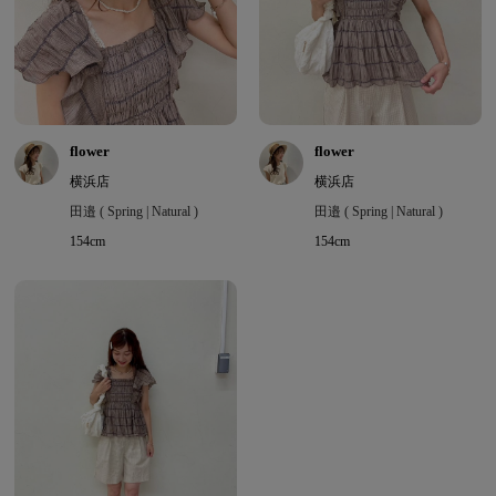
flower
flower
横浜店
横浜店
田邉 ( Spring | Natural )
田邉 ( Spring | Natural )
154cm
154cm