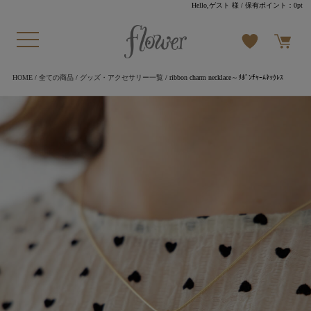
Hello,ゲスト 様
/ 保有ポイント：
0pt
HOME
/
全ての商品
/
グッズ・アクセサリー一覧
/ ribbon charm necklace～ﾘﾎﾞﾝﾁｬｰﾑﾈｯｸﾚｽ