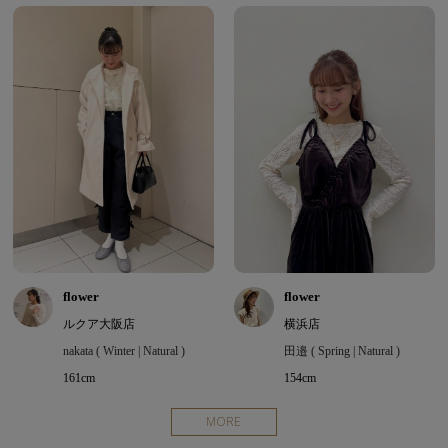
flower
flower
ルクア大阪店
横浜店
nakata ( Winter | Natural )
田邉 ( Spring | Natural )
161cm
154cm
MORE