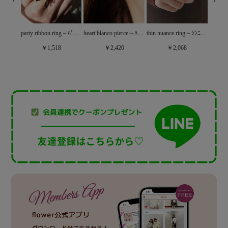
party ribbon ring～ﾊﾟｰﾃｨﾘﾎﾞﾝﾘﾝｸﾞ
shine ribbon ring～ｼｬｲﾝﾘﾎﾞﾝﾘﾝｸﾞ
heart blanco pierce～ﾊｰﾄﾌﾞﾗﾝｺﾋﾟｱｽ
thin nuance ring～ｼﾝﾆｭｱﾝｽﾘﾝｸﾞ
￥1,518
￥2,420
￥2,068