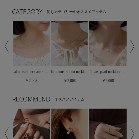
CATEGORY
同じカテゴリーのオススメアイテム
luminous ribbon necklace～ﾙﾐﾅｽﾘﾎﾞﾝﾈｯｸﾚｽ
flower pearl necklace～ﾌﾗﾜｰﾊﾟｰﾙﾈｯｸﾚｽ
crystal ribbon necklace～ｸﾘｽﾀﾙﾘﾎﾞﾝﾈｯｸﾚｽ
calm pearl necklace～ｶｰﾑﾊﾟｰﾙﾈｯｸﾚｽ
￥2,068
￥2,068
￥2,068
RECOMMEND
オススメアイテム