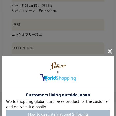
本体：約38cm(最大で計測)
リボンモチーフ：約4.5×2.8cm
素材
ニッケルフリー加工
ATTENTION
※摩擦や引っ張り等により、破損する恐れがありますので、
丁寧にお取り扱い下さい。
※ご使用の際に周囲のものとの引っかかりにご注意下さい。
※こちらの商品はインポート商品です。
レビューを書く