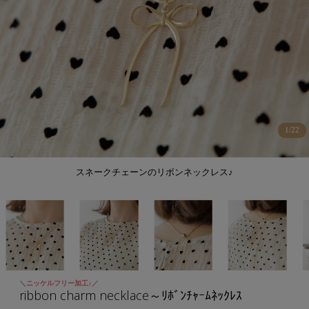
1
/
22
スネークチェーンのリボンネックレス♪
＼ニッケルフリー加工♪／
ribbon charm necklace～ﾘﾎﾞﾝﾁｬｰﾑﾈｯｸﾚｽ