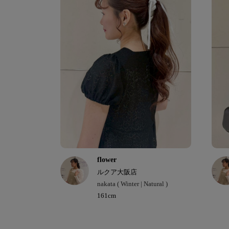
flower
ルクア大阪店
nakata ( Winter | Natural )
161cm