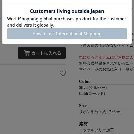
何にでも合わせやすく、
デイリー使いにぴったりなアイ
【知って便利なお買い物機能】
再入荷通知ボタンをクリック！
品切れの場合はカートに入れる
完売カラーの再入荷通知はこち
（再入荷の予定がないアイテムは
気になるアイテムは♡お気に入
無料会員登録をされているユー
マイページのお気に入り一覧か
Color
Silver(シルバー)
Gold(ゴールド)
Size
リボン部分：約1.7×2cm
素材
ニッケルフリー加工