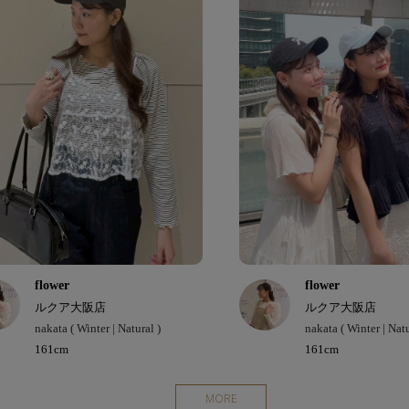
flower
flower
ルクア大阪店
ルクア大阪店
nakata ( Winter | Natural )
nakata ( Winter | Natu
161cm
161cm
MORE