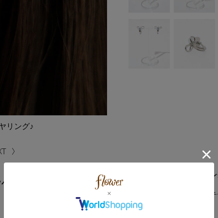
ヤリング♪
シンプルで大人可愛いイヤリン
ﾝｲﾔﾘﾝｸﾞ
ほどよいサイズ感のリボンモチ
耳元を華やかに彩ります。