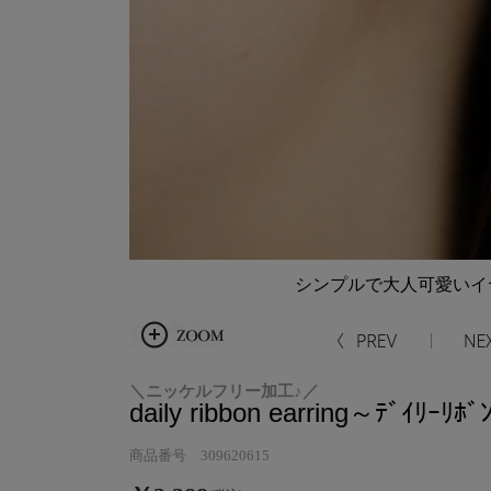
シンプルで大人可愛いイ
＼ニッケルフリー加工♪／
daily ribbon earring～ﾃﾞｲﾘｰﾘﾎﾞ
商品番号 309620615