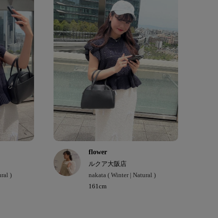
flower
ルクア大阪店
ral )
nakata ( Winter | Natural )
161cm