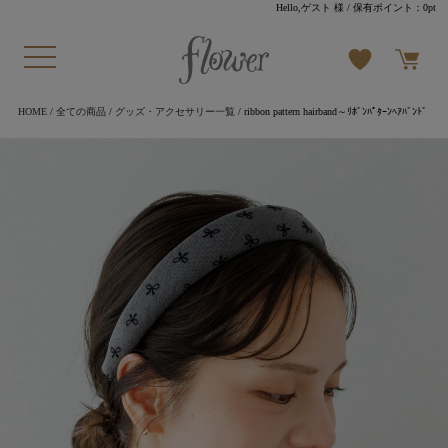
Hello,ゲスト 様
/ 保有ポイント：
0pt
HOME
/
全ての商品
/
グッズ・アクセサリー一覧
/ ribbon pattern hairband～ﾘﾎﾞﾝﾊﾟﾀｰﾝﾍｱﾊﾞﾝﾄﾞ