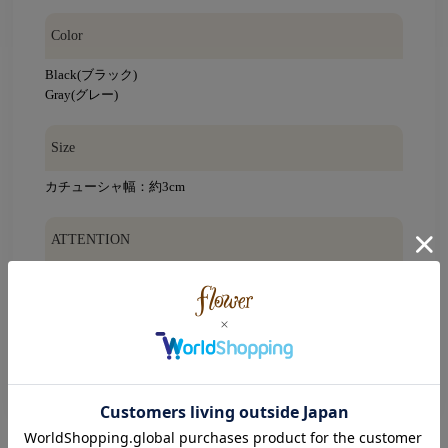
Color
Black(ブラック)
Gray(グレー)
Size
カチューシャ幅：約3cm
ATTENTION
※素材の特性上、若干のキズ、色ムラ、シワが見られる場合
がございます。
※摩擦や引っ張り等により、破損する恐れがありますので、
丁寧にお取り扱い下さい。ご使用の際に周囲のものとの引っ
かかりにご注意下さい。
※こちらの商品はインポート商品です。