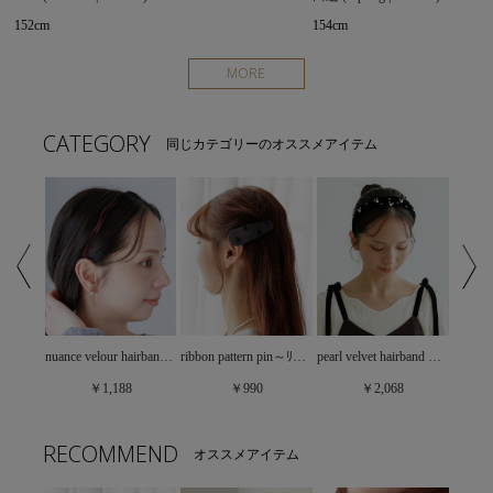
152cm
154cm
MORE
CATEGORY
同じカテゴリーのオススメアイテム
【30%OFF】side ribbon onepiece～ｻｲﾄﾞﾘﾎﾞﾝﾜﾝﾋﾟｰｽ
nuance velour hairband～ﾆｭｱﾝｽﾍﾞﾛｱｶﾁｭｰｼｬ
ribbon pattern pin～ﾘﾎﾞﾝﾊﾟﾀｰﾝﾋﾟﾝ
pearl velvet hairband ～ﾊﾟｰﾙﾍﾞﾙﾍﾞｯﾄｶﾁｭｰｼｬ
￥1,188
￥990
￥2,068
RECOMMEND
オススメアイテム