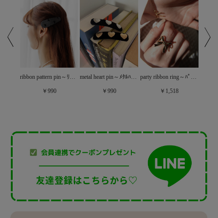
party ribbon ring～ﾊﾟｰﾃｨﾘﾎﾞﾝﾘﾝｸﾞ
velour tight hairband～ﾍﾞﾛｱﾀｲﾄｶﾁｭｰｼｬ
ribbon pattern pin～ﾘﾎﾞﾝﾊﾟﾀｰﾝﾋﾟﾝ
metal heart pin～ﾒﾀﾙﾊｰﾄﾋﾟﾝ
￥1,518
￥990
￥990