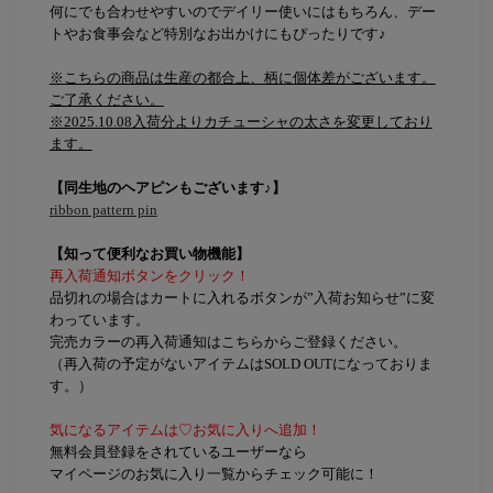
何にでも合わせやすいのでデイリー使いにはもちろん、デー
トやお食事会など特別なお出かけにもぴったりです♪
※こちらの商品は生産の都合上、柄に個体差がございます。
ご了承ください。
※2025.10.08入荷分よりカチューシャの太さを変更しており
ます。
【同生地のヘアピンもございます♪】
ribbon pattern pin
【知って便利なお買い物機能】
再入荷通知ボタンをクリック！
品切れの場合はカートに入れるボタンが”入荷お知らせ”に変
わっています。
完売カラーの再入荷通知はこちらからご登録ください。
（再入荷の予定がないアイテムはSOLD OUTになっておりま
す。）
気になるアイテムは♡お気に入りへ追加！
無料会員登録をされているユーザーなら
マイページのお気に入り一覧からチェック可能に！