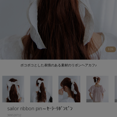
1
/
26
ポコポコとした表情のある素材のリボンヘアカフ♪
sailor ribbon pin～ｾｰﾗｰﾘﾎﾞﾝﾋﾟﾝ
309520712