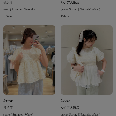
横浜店
ルクア大阪店
akari ( Autumn | Natural )
yuka ( Spring | Natural＆Wave )
152cm
151cm
flower
flower
横浜店
ルクア大阪店
seino ( Summer | Wave )
yuka ( Spring | Natural＆Wave )