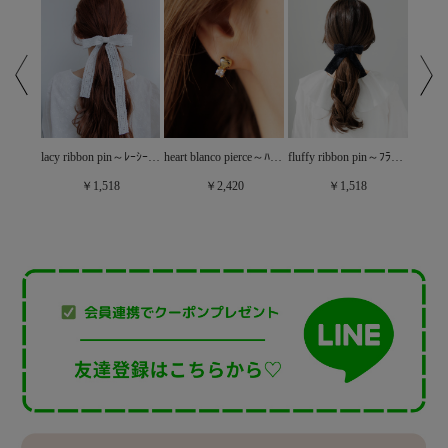
classic ribbon pin ～ｸﾗｼｯｸﾘﾎﾞﾝﾋﾟﾝ
lacy ribbon pin～ﾚｰｼｰﾘﾎﾞﾝﾋﾟﾝ
heart blanco pierce～ﾊｰﾄﾌﾞﾗﾝｺﾋﾟｱｽ
fluffy ribbon pin～ﾌﾗｯﾌｨｰﾘﾎﾞﾝﾋﾟﾝ
￥1,518
￥2,420
￥1,518