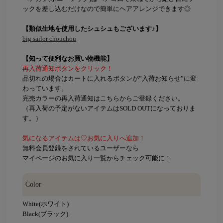
ックを差し込むだけなので簡単にヘアアレンジできます◎
【類似生地を使用したシュシュもございます♪】
big sailor chouchou
【知って便利なお買い物機能】
再入荷通知ボタンをクリック！
品切れの場合はカートに入れるボタンが”入荷お知らせ”に変
わっています。
完売カラーの再入荷通知はこちらからご登録ください。
（再入荷の予定がないアイテムはSOLD OUTになっておりま
す。）
気になるアイテムは♡お気に入りへ追加！
無料会員登録をされているユーザーなら
マイページのお気に入り一覧からチェック可能に！
Color
White(ホワイト)
Black(ブラック)