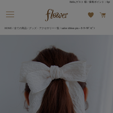
Hello,ゲスト 様
/ 保有ポイント：
0pt
HOME
/
全ての商品
/
グッズ・アクセサリー一覧
/ sailor ribbon pin～ｾｰﾗｰﾘﾎﾞﾝﾋﾟﾝ