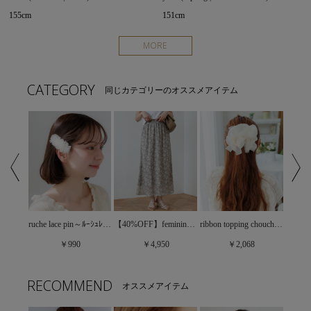
155cm
151cm
MORE
CATEGORY
同じカテゴリーのオススメアイテム
【40%OFF】feminine daily skirt～ﾌｪﾐﾆﾝﾃﾞｲﾘｰｽｶｰﾄ
lacy ribbon pin～ﾚｰｼｰﾘﾎﾞﾝﾋﾟﾝ
ruche lace pin～ﾙｰｼｭﾚｰｽﾋﾟﾝ
ribbon topping chouchou～ﾘﾎﾞﾝﾄｯﾋﾟﾝｸﾞｼｭｼｭ
￥4,950
￥990
￥2,068
RECOMMEND
オススメアイテム