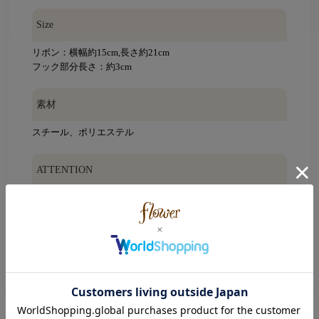
Size
リボン：横幅約15cm,長さ約21cm
フック部分長さ：約3cm
素材
スチール、ポリエステル
ATTENTION
※加工の際に生じる凹みや傷などがございます。また、ひと
つひとつ大きさや形・色味が多少異なる場合もございます。
※摩擦や引っ張り等により、破損するおそれがありますの
で、丁寧にお取り扱い下さい。
※ご使用の際には周囲の物との引っかかりにご注意下さい。
※こちらの商品はインポート商品です。