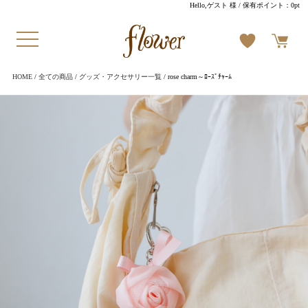
Hello,ゲスト 様
/ 保有ポイント：
0pt
HOME
/
全ての商品
/
グッズ・アクセサリー一覧
/ rose charm～ﾛｰｽﾞﾁｬｰﾑ