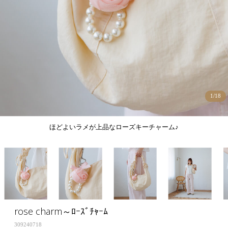
1
/
18
ほどよいラメが上品なローズキーチャーム♪
rose charm～ﾛｰｽﾞﾁｬｰﾑ
309240718