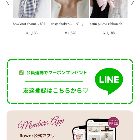
tiny ribbon bracelet～ﾀｲﾆｰﾘﾎﾞﾝﾌﾞﾚｽﾚｯﾄ
bowknot charm～ﾎﾞｳﾉｯﾄﾁｬｰﾑ
rosy choker～ﾛｰｼﾞｰﾁｮｰｶｰ
satin pillow ribbon charm～ｻﾃﾝﾋﾟﾛｰﾘﾎﾞﾝﾁｬｰﾑ
￥1,188
￥1,628
￥1,188