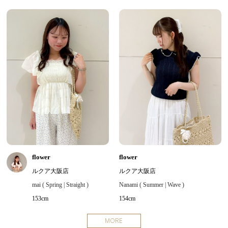
flower
flower
ルクア大阪店
ルクア大阪店
mai ( Spring | Straight )
Nanami ( Summer | Wave )
153cm
154cm
MORE