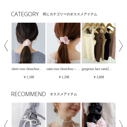
CATEGORY
同じカテゴリーのオススメアイテム
【50%OFF】rose puff blouse～ﾛｰｽﾞﾊﾟﾌﾌﾞﾗｳｽ
sheer rose chouchou～ｼｱｰﾛｰｽﾞｼｭｼｭ
satin rose chouchou～ｻﾃﾝﾛｰｽﾞｼｭｼｭ
gorgeous lace cami2～ｺﾞｰｼﾞｬｽﾚｰｽｷｬﾐ2
￥1,188
￥1,298
￥3,608
RECOMMEND
オススメアイテム