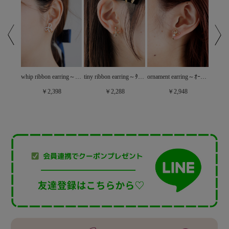
tiny ribbon earring～ﾀｲﾆｰﾘﾎﾞﾝｲﾔﾘﾝｸﾞ
ornament earring～ｵｰﾅﾒﾝﾄｲﾔﾘﾝｸﾞ
twin ribbon earring～ﾂｲﾝﾘﾎﾞﾝｲﾔﾘﾝｸﾞ
whip ribbon earring～ﾎｲｯﾌﾟﾘﾎﾞﾝｲﾔﾘﾝｸﾞ
￥2,288
￥2,948
￥2,398