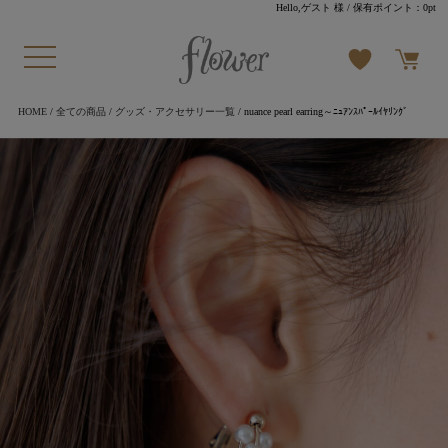
Hello,ゲスト 様
/ 保有ポイント：
0pt
HOME
/
全ての商品
/
グッズ・アクセサリー一覧
/ nuance pearl earring～ﾆｭｱﾝｽﾊﾟｰﾙｲﾔﾘﾝｸﾞ