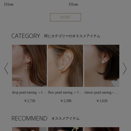
151cm
151cm
MORE
CATEGORY
同じカテゴリーのオススメアイテム
heart bijou earring～ﾊｰﾄﾋﾞｼﾞｭｰｲﾔﾘﾝｸﾞ
drop pearl earring ～ﾄﾞﾛｯﾌﾟﾊﾟｰﾙｲﾔﾘﾝｸﾞ
flow pearl earring ～ﾌﾛｳﾊﾟｰﾙｲﾔﾘﾝｸﾞ
classic pearl earring～ｸﾗｼｯｸﾊﾟｰﾙｲﾔﾘﾝｸﾞ
￥2,728
￥2,398
￥1,628
RECOMMEND
オススメアイテム