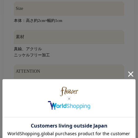
Size
本体：高さ約2cm×幅約1cm
素材
真鍮、アクリル
ニッケルフリー加工
ATTENTION
※加工の際に生じる凹みや傷などがございます。また、ひと
つひとつ大きさや形・色味が多少異なる場合もございます。
※摩擦や引っ張り等により、破損するおそれがありますの
で、丁寧にお取り扱い下さい。
※ご使用の際には周囲の物との引っかかりにご注意下さい。
※こちらの商品はインポート商品です。