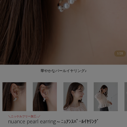
1
/
28
華やかなパールイヤリング♪
＼ニッケルフリー加工♪／
nuance pearl earring～ﾆｭｱﾝｽﾊﾟｰﾙｲﾔﾘﾝｸﾞ