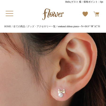
Hello,ゲスト 様
/ 保有ポイント：
0pt
HOME
/
全ての商品
/
グッズ・アクセサリー一覧
/ weekend ribbon pierce～ｳｨｰｸｴﾝﾄﾞﾘﾎﾞﾝﾋﾟｱｽ