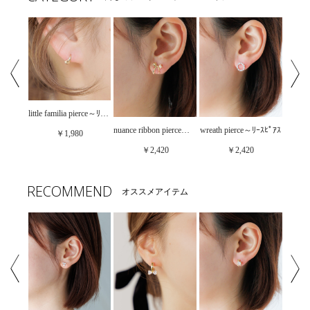
little familia pierce～ﾘﾄﾙﾌｧﾐﾘｱﾋﾟｱｽ
snowflake pierce～ｽﾉｰﾌﾚｰｸﾋﾟｱｽ
nuance ribbon pierce～ﾆｭｱﾝｽﾘﾎﾞﾝﾋﾟｱｽ
wreath pierce～ﾘｰｽﾋﾟｱｽ
￥1,980
￥2,420
￥2,420
RECOMMEND
オススメアイテム