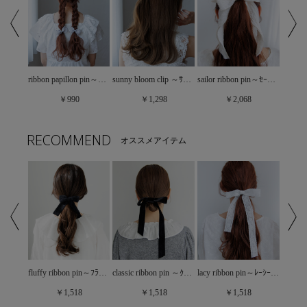
sunny bloom clip ～ｻﾆｰﾌﾞﾙｰﾑｸﾘｯﾌﾟ
powder studs chouchou～ﾊﾟｳﾀﾞｰｽﾀｯｽﾞｼｭｼｭ
ribbon papillon pin～ﾘﾎﾞﾝﾊﾟﾋﾟﾖﾝﾋﾟﾝ(2pc)
sailor ribbon pin～ｾｰﾗｰﾘﾎﾞﾝﾋﾟﾝ
￥1,298
￥990
￥2,068
RECOMMEND
オススメアイテム
sylvania pin～ｼﾙﾊﾞﾆｱﾋﾟﾝ
fluffy ribbon pin～ﾌﾗｯﾌｨｰﾘﾎﾞﾝﾋﾟﾝ
classic ribbon pin ～ｸﾗｼｯｸﾘﾎﾞﾝﾋﾟﾝ
lacy ribbon pin～ﾚｰｼｰﾘﾎﾞﾝﾋﾟﾝ
￥1,518
￥1,518
￥1,518