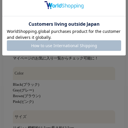
【知って便利なお買い物機能】
再入荷通知ボタンをクリック！
品切れの場合はカートに入れるボタンが”入荷お知らせ”に変
わっています。
完売カラーの再入荷通知はこちらからご登録ください。
（再入荷の予定がないアイテムはSOLD OUTになっておりま
す。）
気になるアイテムは♡お気に入りへ追加！
無料会員登録をされているユーザーなら
マイページのお気に入り一覧からチェック可能に！
Color
Black(ブラック)
Gray(グレー)
Brown(ブラウン)
Pink(ピンク)
サイズ
リボン：横幅約11.5cm/長さ約12.5cm