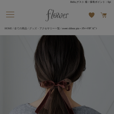
Hello,ゲスト 様
/ 保有ポイント：
0pt
HOME
/
全ての商品
/
グッズ・アクセサリー一覧
/ sweet ribbon pin～ｽｳｨｰﾄﾘﾎﾞﾝﾋﾟﾝ