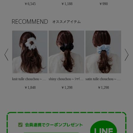
￥6,545
￥1,188
￥990
RECOMMEND
オススメアイテム
knit tulle chouchou～ﾆｯﾄﾁｭｰﾙｼｭｼｭ
shiny chouchou～ｼｬｲﾆｰｼｭｼｭ
airy lace chouchou～ｴｱﾘｰﾚｰｽｼｭｼｭ
satin tulle chouchou～ｻﾃﾝﾁｭｰﾙｼｭｼｭ
￥1,848
￥1,298
￥1,298