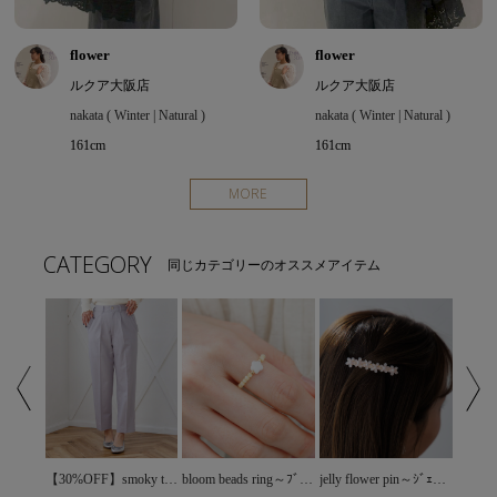
flower
flower
ルクア大阪店
ルクア大阪店
nakata ( Winter | Natural )
nakata ( Winter | Natural )
161cm
161cm
MORE
CATEGORY
同じカテゴリーのオススメアイテム
chouchou clip～ｼｭｼｭｸﾘｯﾌﾟ
【30%OFF】smoky tapered pants3～ｽﾓｰｷｰﾃｰﾊﾟｰﾄﾞﾊﾟﾝﾂ3
bloom beads ring～ﾌﾞﾙｰﾑﾋﾞｰｽﾞﾘﾝｸﾞ
jelly flower pin～ｼﾞｪﾘｰﾌﾗﾜｰﾋﾟﾝ