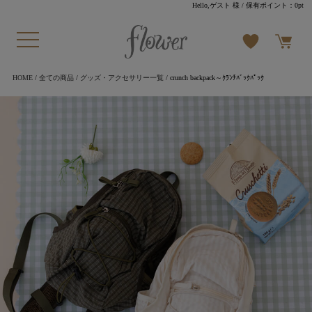
Hello,ゲスト 様
/ 保有ポイント：
0pt
HOME
/
全ての商品
/
グッズ・アクセサリー一覧
/ crunch backpack～ｸﾗﾝﾁﾊﾞｯｸﾊﾟｯｸ