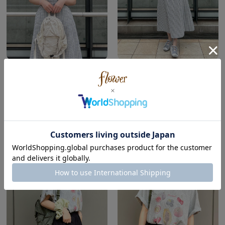
flower
flower
横浜店
横浜店
seino ( Summer | Wave )
seino ( Summer | Wave )
155cm
155cm