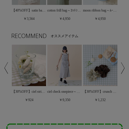
pleather chain bag～ﾌﾟﾚｻﾞｰﾁｪｰﾝﾊﾞｯｸﾞ
【40%OFF】satin backpack～ｻﾃﾝﾊﾞｯｸﾊﾟｯｸ
cotton frill bag～ｺｯﾄﾝﾌﾘﾙﾊﾞｯｸﾞ
moon ribbon bag～ﾑｰﾝﾘﾎﾞﾝﾊﾞｯｸﾞ
￥3,564
￥4,950
￥4,950
RECOMMEND
オススメアイテム
ciel tuck blouse～ｼｴﾙﾀｯｸﾌﾞﾗｳｽ
【30%OFF】ciel stripe pin～ｼｴﾙｽﾄﾗｲﾌﾟﾋﾟﾝ
ciel check onepiece～ｼｴﾙﾁｪｯｸﾜﾝﾋﾟｰｽ
【30%OFF】crunch chouchou～ｸﾗﾝﾁｼｭｼｭ
￥924
￥9,350
￥1,232