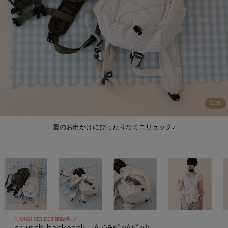
1
/
38
夏のお出かけにぴったりなミニリュック♪
＼YAGI SELECT第四弾♪／
crunch backpack～ｸﾗﾝﾁﾊﾞｯｸﾊﾟｯｸ