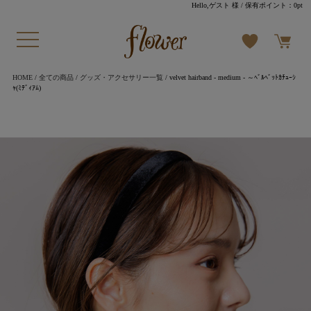
Hello,ゲスト 様
/ 保有ポイント：
0pt
HOME
/
全ての商品
/
グッズ・アクセサリー一覧
/ velvet hairband - medium - ～ﾍﾞﾙﾍﾞｯﾄｶﾁｭｰｼ
ｬ(ﾐﾃﾞｨｱﾑ)