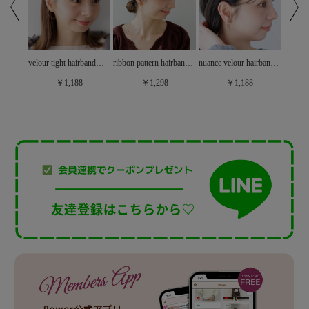
gloss velvet chouchou ～ｸﾞﾛｽﾍﾞﾙﾍﾞｯﾄｼｭｼｭ
velour tight hairband～ﾍﾞﾛｱﾀｲﾄｶﾁｭｰｼｬ
ribbon pattern hairband～ﾘﾎﾞﾝﾊﾟﾀｰﾝﾍｱﾊﾞﾝﾄﾞ
nuance velour hairband～ﾆｭｱﾝｽﾍﾞﾛｱｶﾁｭｰｼｬ
￥1,188
￥1,298
￥1,188