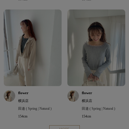
flower
flower
横浜店
横浜店
田邉 ( Spring | Natural )
田邉 ( Spring | Natural )
154cm
154cm