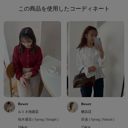
この商品を使用したコーディネート
flower
flower
ルミネ池袋店
横浜店
柏木優花 ( Spring | Straight )
田邉 ( Spring | Natural )
164cm
154cm