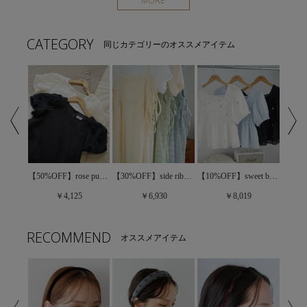
MORE
CATEGORY
同じカテゴリーのオススメアイテム
【60%OFF】gingham ribbon onepiece～ｷﾞﾝｶﾞﾑﾘﾎﾞﾝﾜﾝﾋﾟｰｽ
【50%OFF】rose puff blouse～ﾛｰｽﾞﾊﾟﾌﾌﾞﾗｳｽ
【30%OFF】side ribbon onepiece～ｻｲﾄﾞﾘﾎﾞﾝﾜﾝﾋﾟｰｽ
【10%OFF】sweet bloom blouse～ｽｳｨｰﾄﾌﾞﾙｰﾑﾌﾞﾗｳｽ
￥4,125
￥6,930
￥8,019
RECOMMEND
オススメアイテム