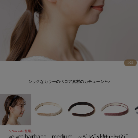
1
/
21
シックなカラーのベロア素材のカチューシャ♪
＼New color登場／
velvet hairband - medium - ～ﾍﾞﾙﾍﾞｯﾄｶﾁｭｰｼｬ(ﾐﾃﾞ