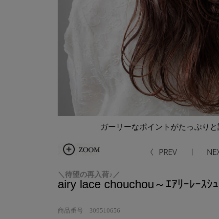
ガーリーなポイントがたっぷりと
＼待望の再入荷♪／
airy lace chouchou～ｴｱﾘｰﾚｰｽｼｭ
商品番号 309510656