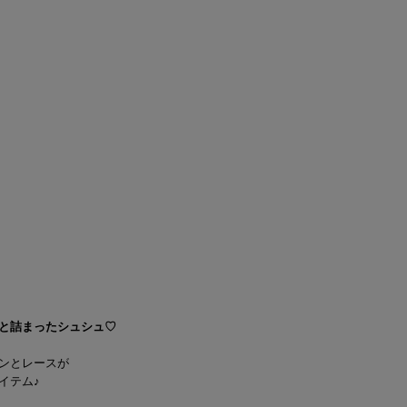
と詰まったシュシュ♡
ンとレースが
イテム♪