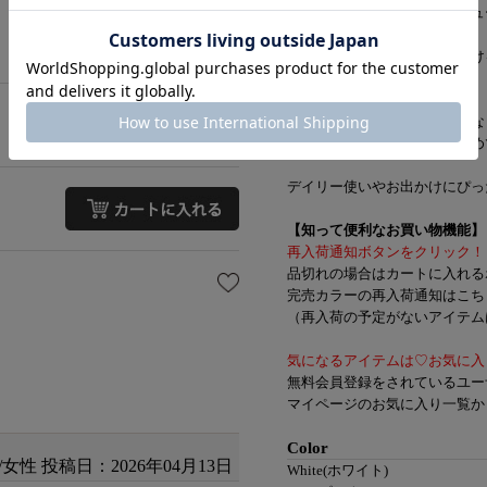
花柄生地のほんのりラメがキュ
ボリューミーなのでサッとつけ
ヘアスタイルが華やかに♡
おだんごヘアやポニーテールな
アップヘアアレンジにおすすめ
デイリー使いやお出かけにぴっ
【知って便利なお買い物機能】
再入荷通知ボタンをクリック！
品切れの場合はカートに入れる
完売カラーの再入荷通知はこち
（再入荷の予定がないアイテムは
気になるアイテムは♡お気に入
無料会員登録をされているユー
マイページのお気に入り一覧か
Color
/女性
投稿日：2026年04月13日
White(ホワイト)