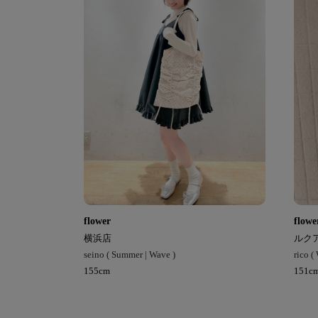
flower
flowe
横浜店
ルク
seino ( Summer | Wave )
rico (
155cm
151c