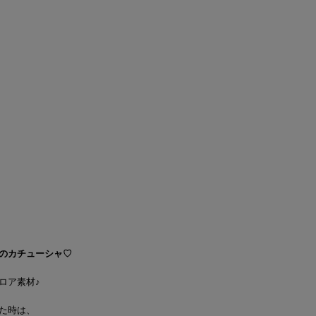
のカチューシャ♡
ロア素材♪
た時は、