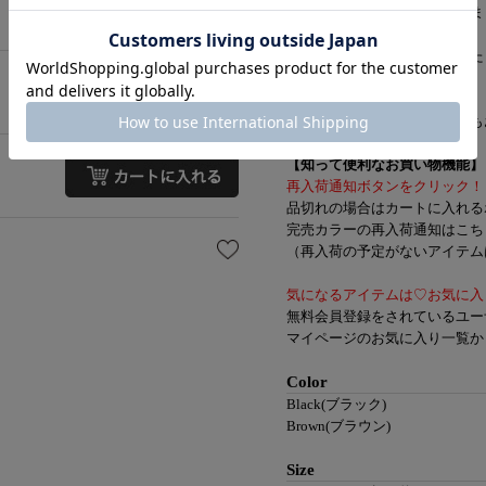
カチューシャを合わせると決ま
スタイリングの締め役にぴった
デイリー使いにはもちろん、
デートなど特別なお出かけにも
【知って便利なお買い物機能】
再入荷通知ボタンをクリック！
品切れの場合はカートに入れる
完売カラーの再入荷通知はこち
（再入荷の予定がないアイテムは
気になるアイテムは♡お気に入
無料会員登録をされているユー
マイページのお気に入り一覧か
Color
Black(ブラック)
Brown(ブラウン)
Size