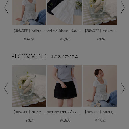
【40%OFF】shirring handle bag～ｼｬｰﾘﾝｸﾞﾊﾝﾄﾞﾙﾊﾞｯｸﾞ
【30%OFF】ballet gather bustier～ﾊﾞﾚｴｷﾞｬｻﾞｰﾋﾞｽﾁｪ
ciel tuck blouse～ｼｴﾙﾀｯｸﾌﾞﾗｳｽ
【30%OFF】ciel stripe pin～ｼｴﾙｽﾄﾗｲﾌﾟﾋﾟﾝ
￥4,851
￥7,920
￥924
RECOMMEND
オススメアイテム
shiny chouchou～ｼｬｲﾆｰｼｭｼｭ
【30%OFF】ciel stripe pin～ｼｴﾙｽﾄﾗｲﾌﾟﾋﾟﾝ
petit lace skirt～ﾌﾟﾁﾚｰｽｽｶｰﾄ
【30%OFF】ballet gather bustier～ﾊﾞﾚｴｷﾞｬｻﾞｰﾋﾞｽﾁｪ
￥924
￥6,600
￥4,851