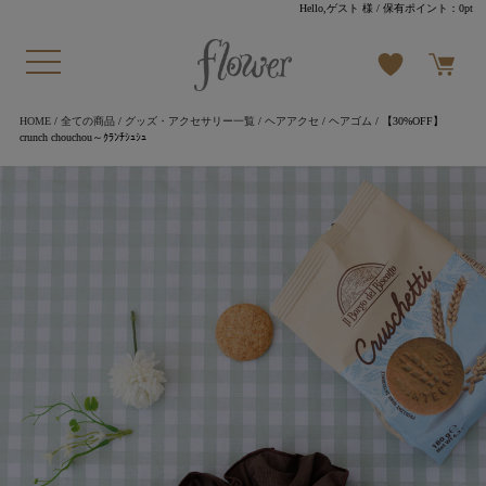
Hello,ゲスト 様
/ 保有ポイント：
0pt
HOME
/
全ての商品
/
グッズ・アクセサリー一覧
/
ヘアアクセ
/
ヘアゴム
/ 【30%OFF】
crunch chouchou～ｸﾗﾝﾁｼｭｼｭ