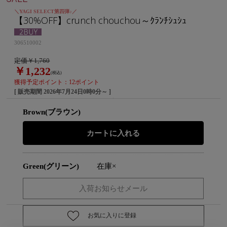
＼YAGI SELECT第四弾♪／
【30%OFF】crunch chouchou～ｸﾗﾝﾁｼｭｼｭ
306510002
定価￥1,760
￥1,232
(税込)
獲得予定ポイント：12ポイント
[ 販売期間
2026年7月24日0時0分
～ ]
Brown(ブラウン)
Green(グリーン)
在庫×
お気に入りに登録