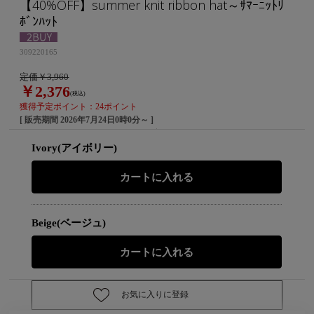
【40%OFF】summer knit ribbon hat～ｻﾏｰﾆｯﾄﾘ
ﾎﾞﾝﾊｯﾄ
309220165
定価￥3,960
￥2,376
(税込)
獲得予定ポイント：24ポイント
[ 販売期間
2026年7月24日0時0分
～ ]
Ivory(アイボリー)
Beige(ベージュ)
お気に入りに登録