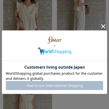
flower
flower
横浜店
横浜店
akari ( Autumn | Natural )
akari ( Autumn | Natural )
152cm
152cm