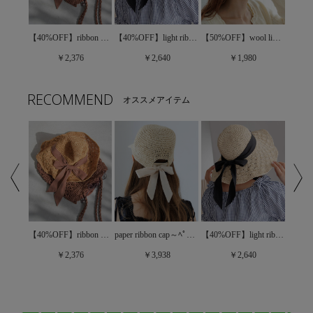
【40%OFF】light ribbon hat ～ﾗｲﾄﾘﾎﾞﾝﾊｯﾄ
petit dot cap～ﾌﾟﾁﾄﾞｯﾄｷｬｯﾌﾟ
【40%OFF】ribbon hat ～リボンハット
【50%OFF】wool like casquette～ｳｰﾙﾗｲｸｷｬｽｹｯﾄ
￥2,640
￥2,376
￥1,980
RECOMMEND
オススメアイテム
【40%OFF】light ribbon hat ～ﾗｲﾄﾘﾎﾞﾝﾊｯﾄ
【30%OFF】crunch chouchou～ｸﾗﾝﾁｼｭｼｭ
【40%OFF】ribbon hat ～リボンハット
paper ribbon cap～ﾍﾟｰﾊﾟｰﾘﾎﾞﾝｷｬｯﾌﾟ
￥2,640
￥2,376
￥3,938