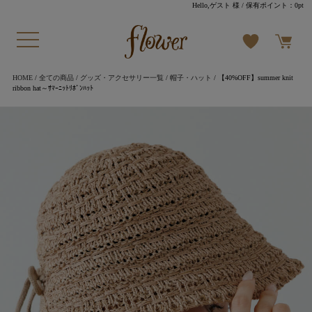
Hello,ゲスト 様
/ 保有ポイント：
0pt
HOME
/
全ての商品
/
グッズ・アクセサリー一覧
/
帽子・ハット
/ 【40%OFF】summer knit
ribbon hat～ｻﾏｰﾆｯﾄﾘﾎﾞﾝﾊｯﾄ