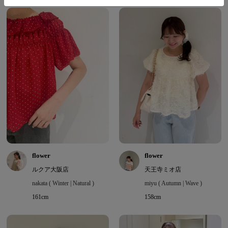
flower
flower
ルクア大阪店
天王寺ミオ店
nakata ( Winter | Natural )
miyu ( Autumn | Wave )
161cm
158cm