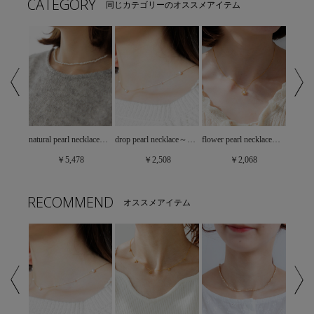
CATEGORY
同じカテゴリーのオススメアイテム
fresh pearl necklace ～ﾌﾚｯｼｭﾊﾟｰﾙﾈｯｸﾚｽ
flower pearl necklace～ﾌﾗﾜｰﾊﾟｰﾙﾈｯｸﾚｽ
natural pearl necklace～ﾅﾁｭﾗﾙﾊﾟｰﾙﾈｯｸﾚｽ
drop pearl necklace～ﾄﾞﾛｯﾌﾟﾊﾟｰﾙﾈｯｸﾚｽ
￥2,068
￥5,478
￥2,508
RECOMMEND
オススメアイテム