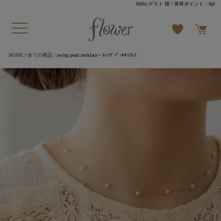
Hello,ゲスト 様
/ 保有ポイント：
0pt
HOME
/
全ての商品
/ swing pearl necklace～ｽｨﾝｸﾞﾊﾟｰﾙﾈｯｸﾚｽ