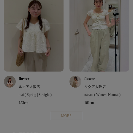
flower
flower
ルクア大阪店
ルクア大阪店
mai ( Spring | Straight )
nakata ( Winter | Natural )
153cm
161cm
MORE