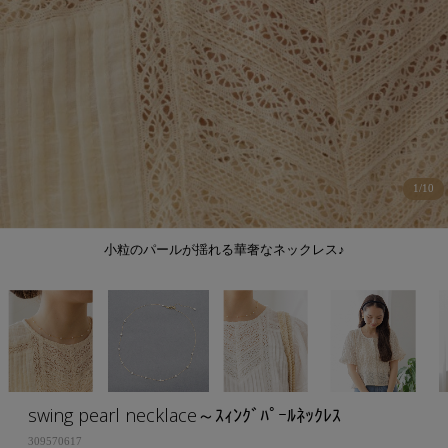
1
/
10
小粒のパールが揺れる華奢なネックレス♪
swing pearl necklace～ｽｨﾝｸﾞﾊﾟｰﾙﾈｯｸﾚｽ
309570617