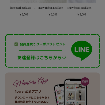
calm pearl necklace～ｶｰﾑﾊﾟｰﾙﾈｯｸﾚｽ
drop pearl necklace～ﾄﾞﾛｯﾌﾟﾊﾟｰﾙﾈｯｸﾚｽ
many ribbon necklace～ﾒﾆｰﾘﾎﾞﾝﾈｯｸﾚｽ
shiny beads necklace～ｼｬｲﾆｰﾋﾞｰｽﾞﾈｯｸﾚｽ
￥2,508
￥2,288
￥2,068