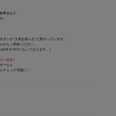
食事会など
す♪
ボタンが”入荷お知らせ”に変わっています。
らからご登録ください。
SOLD OUTになっております。）
りへ追加！
ザーなら
らチェック可能に！