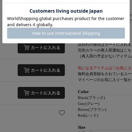
また、嬉しい2個セット！
ベロア調なのでパーティーやお
華やかなシーンにもおすすめで
【知って便利なお買い物機能】
再入荷通知ボタンをクリック！
品切れの場合はカートに入れる
完売カラーの再入荷通知はこち
（再入荷の予定がないアイテムは
気になるアイテムは♡お気に入
無料会員登録をされているユー
マイページのお気に入り一覧か
Color
Black(ブラック)
Gray(グレー)
Brown(ブラウン)
Red(レッド)
Size