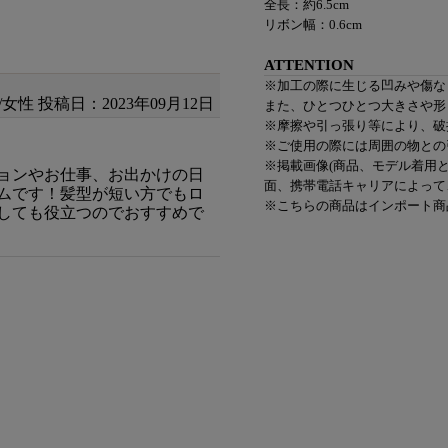
全長：約6.5cm
リボン幅：0.6cm
ATTENTION
※加工の際に生じる凹みや傷な
/女性
投稿日：2023年09月12日
また、ひとつひとつ大きさや形
※摩擦や引っ張り等により、破
※ご使用の際には周囲の物との
※掲載画像(商品、モデル着用
ョンやお仕事、お出かけの日
面、携帯電話キャリアによって
ムです！髪型が短い方でもロ
※こちらの商品はインポート商
しても役立つのでおすすめで