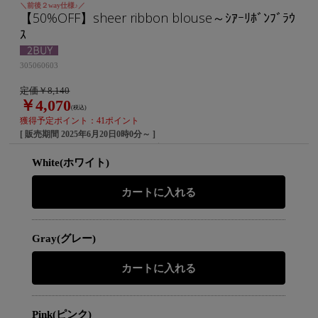
＼前後２way仕様♪／
【50%OFF】sheer ribbon blouse～ｼｱｰﾘﾎﾞﾝﾌﾞﾗｳ
ｽ
305060603
定価￥8,140
￥4,070
(税込)
獲得予定ポイント：41ポイント
[ 販売期間
2025年6月20日0時0分
～ ]
White(ホワイト)
Gray(グレー)
Pink(ピンク)