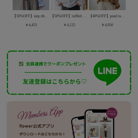
【40%OFF】short sheer shirts～ｼｮｰﾄｼｱｰｼｬﾂ
【50%OFF】step ribbon blouse～ｽﾃｯﾌﾟﾘﾎﾞﾝﾌﾞﾗｳｽ
【50%OFF】ruffled collar blouse～ﾗｯﾌﾙﾄﾞｶﾗｰﾌﾞﾗｳｽ
【40%OFF】pearl ruffled blouse～ﾊﾟｰﾙﾗｯﾌﾙﾄﾞﾌﾞﾗｳｽ
￥4,455
￥4,125
￥4,950