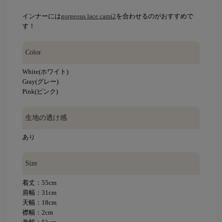
インナーには
gorgeous lace cami2
を合わせるのがおすすめで
す！
Color
White(ホワイト)
Gray(グレー)
Pink(ピンク)
生地の透け感
あり
Size
着丈：55cm
肩幅：31cm
天幅：18cm
襟幅：2cm