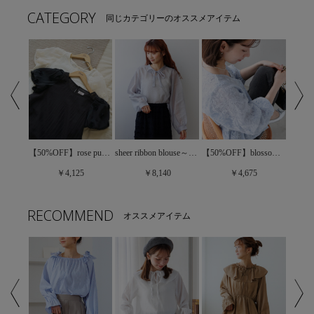
CATEGORY
同じカテゴリーのオススメアイテム
sheer ribbon blouse～ｼｱｰﾘﾎﾞﾝﾌﾞﾗｳｽ
【50%OFF】step ribbon blouse～ｽﾃｯﾌﾟﾘﾎﾞﾝﾌﾞﾗｳｽ
【50%OFF】rose puff blouse～ﾛｰｽﾞﾊﾟﾌﾌﾞﾗｳｽ
【50%OFF】blossom sheer top～ﾌﾞﾛｯｻﾑｼｱｰﾄｯﾌﾟ
￥8,140
￥4,125
￥4,675
RECOMMEND
オススメアイテム