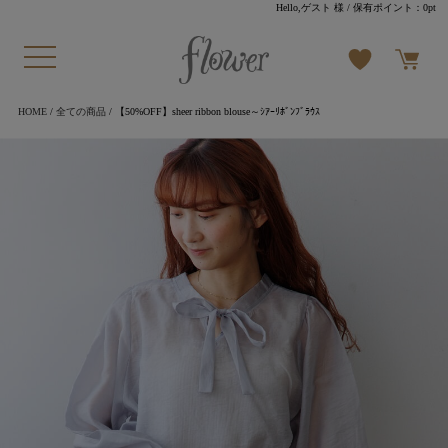
Hello,ゲスト 様
/ 保有ポイント：
0pt
HOME
/
全ての商品
/ 【50%OFF】sheer ribbon blouse～ｼｱｰﾘﾎﾞﾝﾌﾞﾗｳｽ