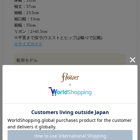
身幅：51cm
袖丈：57cm
袖幅：23.5cm
袖口幅：13cm
裾幅：55cm
リボン：2×41.5cm
※平置きで採寸(ウエストとヒップは幅×2で記載)
※サイズガイド
着用モデル
YAGI：160cm
、TANABE：154cm
素材
本体：テンセル80％、ナイロン20％
裏地
なし