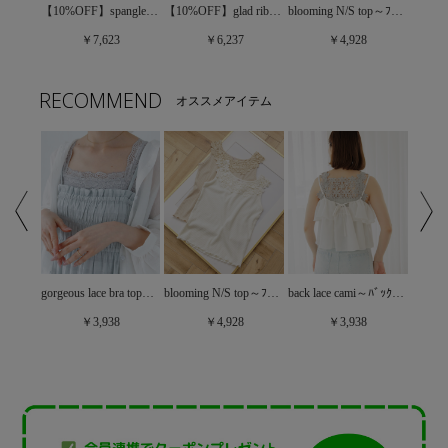
【30%OFF】feminine cami onepiece～ﾌｪﾐﾆﾝｷｬﾐﾜﾝﾋﾟｰｽ
【10%OFF】spangle flower top～ｽﾊﾟﾝｸﾞﾙﾌﾗﾜｰﾄｯﾌﾟ
【10%OFF】glad ribbon blouse～ｸﾞﾗｯﾄﾞﾘﾎﾞﾝﾌﾞﾗｳｽ
blooming N/S top～ﾌﾞﾙｰﾐﾝｸﾞﾉｰｽﾘｰﾌﾞﾄｯﾌﾟ
￥7,623
￥6,237
￥4,928
RECOMMEND
オススメアイテム
gorgeous lace bra top～ｺﾞｰｼﾞｬｽﾚｰｽﾌﾞﾗﾄｯﾌﾟ
【30%OFF】sunny lace bustier～ｻﾆｰﾚｰｽﾋﾞｽﾁｪ
blooming N/S top～ﾌﾞﾙｰﾐﾝｸﾞﾉｰｽﾘｰﾌﾞﾄｯﾌﾟ
back lace cami～ﾊﾞｯｸﾚｰｽｷｬﾐ
￥3,938
￥4,928
￥3,938