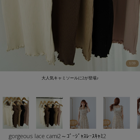
1
/
39
大人気キャミソールに2が登場♪
gorgeous lace cami2～ｺﾞｰｼﾞｬｽﾚｰｽｷｬﾐ2