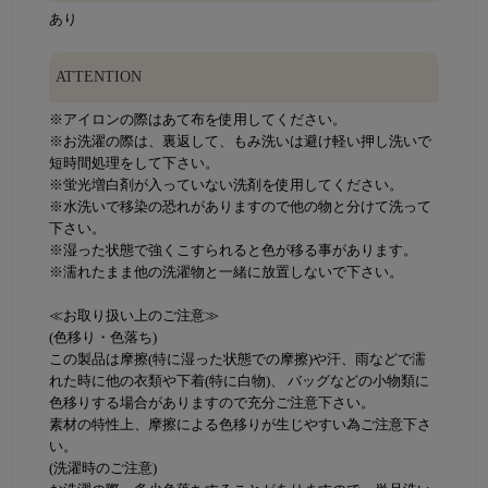
あり
ATTENTION
※アイロンの際はあて布を使用してください。
※お洗濯の際は、裏返して、もみ洗いは避け軽い押し洗いで
短時間処理をして下さい。
※蛍光増白剤が入っていない洗剤を使用してください。
※水洗いで移染の恐れがありますので他の物と分けて洗って
下さい。
※湿った状態で強くこすられると色が移る事があります。
※濡れたまま他の洗濯物と一緒に放置しないで下さい。
≪お取り扱い上のご注意≫
(色移り・色落ち)
この製品は摩擦(特に湿った状態での摩擦)や汗、雨などで濡
れた時に他の衣類や下着(特に白物)、 バッグなどの小物類に
色移りする場合がありますので充分ご注意下さい。
素材の特性上、摩擦による色移りが生じやすい為ご注意下さ
い。
(洗濯時のご注意)