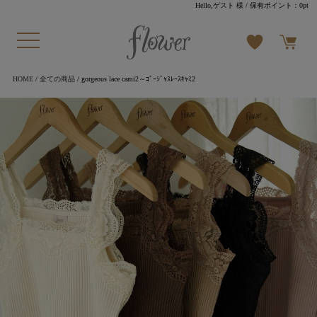
Hello,ゲスト 様
/ 保有ポイント：
0pt
HOME
/
全ての商品
/ gorgeous lace cami2～ｺﾞｰｼﾞｬｽﾚｰｽｷｬﾐ2