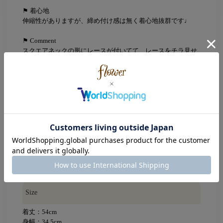
⚑ 着心地
伸縮性がありますが、締め付け感は無く着心地抜群です♩
⚑ Comment
スクエアネックの形にレースが付いてて、レースをチラ見せ
させて着れるのが嬉しいです♩
どんなコーデのインナーにも使える万能アイテムです◎
Color
Black(ブラック)
Gray(グレー)
Ivory(アイボリー)
Beige(ベージュ)
Brown(ブラウン)
Pink(ピンク)
Size
着丈：54cm
身幅：34.5cm