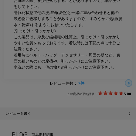
お洗濯の際、多少色落ちすることがありますので、単品洗い
をして下さい。
濡れた状態で他の洗濯物(淡色)と一緒に重ね合わせると他の
淡色物に色移りすることがありますので、 すみやかに処理(脱
水・乾燥)するようにお願いいたします。
(引っかけ・引っかかり)
この製品は、糸及び編組織の性質上、引っかけ・引っかかり
やすい性質をもっております。着脱時には下記の点に十分ご
注意ください。
着用時にベルト・バッグ・アクセサリー・周囲の壁など、表
面の粗いものとの摩擦や、引っかかりにご注意下さい。
水洗いの際にも、他の物との引っかかりにご注意下さい。
レビュー件数：
7件
5.00
この商品の平均評価：
レビューを書く
BLOG
商品掲載記事