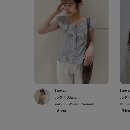
flower
flowe
ルクア大阪店
ルク
nakata ( Winter | Natural )
Nanam
161cm
154c