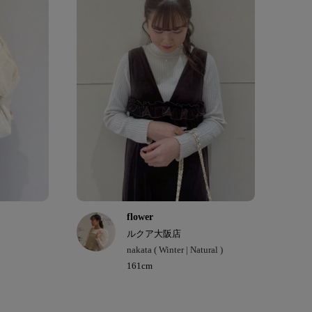
flower
ルクア大阪店
nakata ( Winter | Natural )
161cm