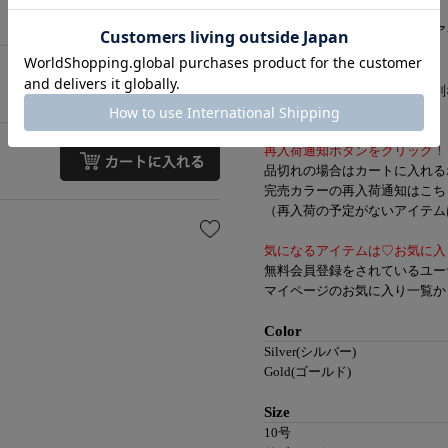
ガーリーなお洋服だけでなく、
スウェットなどカジュアルなア
デイリー使いにはもちろん、
オケージョンシーンなどの特別
【知って便利なお買い物機能】
再入荷通知ボタンをクリック！
品切れの場合はカートに入れる
完売カラーの再入荷通知はこち
（再入荷の予定がないアイテムは
気になるアイテムは♡お気に入
無料会員登録をされているユー
マイページのお気に入り一覧か
Color
Silver(シルバー)
Gold(ゴールド)
Size
10号