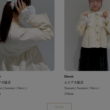
r
flower
ア大阪店
ルクア大阪店
i ( Summer | Wave )
Nanami ( Summer | Wave )
m
154cm
MORE