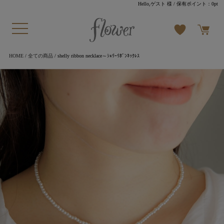
Hello,ゲスト 様
/ 保有ポイント：
0pt
HOME
/
全ての商品
/ shelly ribbon necklace～ｼｪﾘｰﾘﾎﾞﾝﾈｯｸﾚｽ