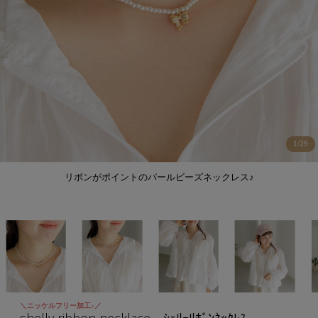
1
/
29
リボンがポイントのパールビーズネックレス♪
＼ニッケルフリー加工♪／
shelly ribbon necklace～ｼｪﾘｰﾘﾎﾞﾝﾈｯｸﾚｽ