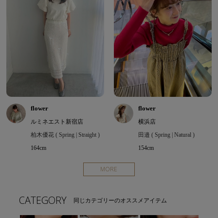
flower
flower
ルミネエスト新宿店
横浜店
柏木優花 ( Spring | Straight )
田邉 ( Spring | Natural )
164cm
154cm
MORE
CATEGORY
同じカテゴリーのオススメアイテム