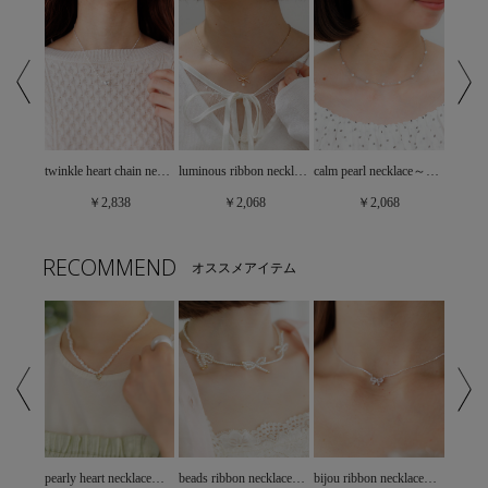
luminous ribbon necklace～ﾙﾐﾅｽﾘﾎﾞﾝﾈｯｸﾚｽ
shell bloom necklace～ｼｪﾙﾌﾞﾙｰﾑﾈｯｸﾚｽ
twinkle heart chain necklace～ﾄｩｲﾝｸﾙﾊｰﾄﾁｪｰﾝﾈｯｸﾚｽ
calm pearl necklace～ｶｰﾑﾊﾟｰﾙﾈｯｸﾚｽ
￥2,068
￥2,838
￥2,068
RECOMMEND
オススメアイテム
pearl grace necklace～ﾊﾟｰﾙｸﾞﾚｰｽﾈｯｸﾚｽ
pearly heart necklace～ﾊﾟｰﾘｰﾊｰﾄﾈｯｸﾚｽ
beads ribbon necklace～ﾋﾞｰｽﾞﾘﾎﾞﾝﾈｯｸﾚｽ
bijou ribbon necklace～ﾋﾞｼﾞｭｰﾘﾎﾞﾝﾈｯｸﾚｽ