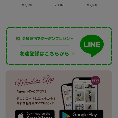
￥3,828
￥3,168
￥2,068