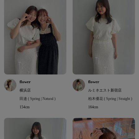
flower
flower
横浜店
ルミネエスト新宿店
田邉 ( Spring | Natural )
柏木優花 ( Spring | Straight )
154cm
164cm