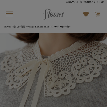
Hello,ゲスト 様
/ 保有ポイント：
0pt
HOME
/
全ての商品
/ vintage like lace collar～ﾋﾞﾝﾃｰｼﾞﾗｲｸﾚｰｽｶﾗｰ