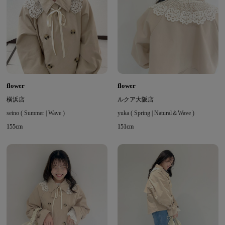
flower
flower
横浜店
ルクア大阪店
seino ( Summer | Wave )
yuka ( Spring | Natural＆Wave )
155cm
151cm