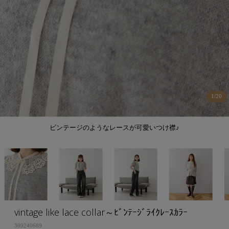
1
/
20
ビンテージのようなレースが可愛いつけ襟♪
vintage like lace collar～ﾋﾞﾝﾃｰｼﾞﾗｲｸﾚｰｽｶﾗｰ
309240689