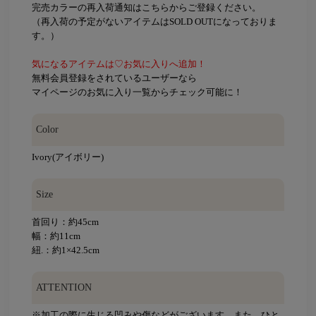
完売カラーの再入荷通知はこちらからご登録ください。
（再入荷の予定がないアイテムはSOLD OUTになっておりま
す。）
気になるアイテムは♡お気に入りへ追加！
無料会員登録をされているユーザーなら
マイページのお気に入り一覧からチェック可能に！
Color
Ivory(アイボリー)
Size
首回り：約45cm
幅：約11cm
紐.：約1×42.5cm
ATTENTION
※加工の際に生じる凹みや傷などがございます。また、ひと