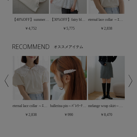
eternal lace collar ～ｴﾀｰﾅﾙﾚｰｽｶﾗｰ
ruffled collar blouse～ﾗｯﾌﾙﾄﾞｶﾗｰﾌﾞﾗｳｽ
【40%OFF】summery polo top～ｻﾏﾘｰﾎﾟﾛﾄｯﾌﾟ
【30%OFF】fairy bloom bustier～ﾌｪｱﾘｰﾌﾞﾙｰﾑﾋﾞｽﾁｪ
￥2,838
￥4,752
￥5,775
RECOMMEND
オススメアイテム
gorgeous lace top2～ｺﾞｰｼﾞｬｽﾚｰｽﾄｯﾌﾟ2
eternal lace collar ～ｴﾀｰﾅﾙﾚｰｽｶﾗｰ
melange wrap skirt～ﾒﾗﾝｼﾞﾗｯﾌﾟｽｶｰﾄ
ballerina pin～ﾊﾞﾚﾘｰﾅﾋﾟﾝ
￥2,838
￥8,470
￥990