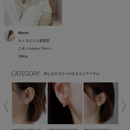
flower
ルミネエスト新宿店
八木 ( Autumn | Wave )
160cm
CATEGORY
同じカテゴリーのオススメアイテム
velvet belle pierce～ﾍﾞﾙﾍﾞｯﾄﾍﾞﾙﾋﾟｱｽ
pearl bow pierce～ﾊﾟｰﾙﾎﾞｳﾋﾟｱｽ
petite heart hoop pierce～ﾌﾟﾁﾊｰﾄﾌｰﾌﾟﾋﾟｱｽ
dressly pearl pierce～ﾄﾞﾚｽﾘｰﾊﾟｰﾙﾋﾟｱｽ
wreath