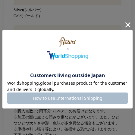
Silver(シルバー)
Gold(ゴールド)
Size
リボンモチーフ：約1×1cm
素材
リボンモチーフ：真鍮、アクリル
ポスト：ステンレスポスト
ニッケルフリー加工
ATTENTION
※購入点数1で両耳分（1ペア）のお届けとなります。
※加工の際に生じる凹みや傷などがございます。また、ひと
つひとつ大きさや形・色味が多少異なる場合もございます。
※摩擦や引っ張り等により、破損する恐れがありますので、