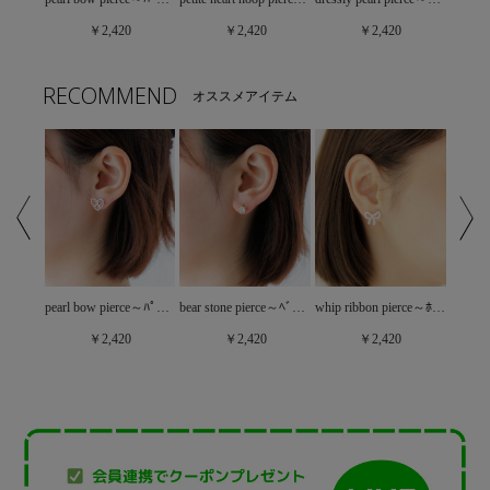
￥2,420
￥2,420
￥2,420
RECOMMEND
オススメアイテム
velvet belle pierce～ﾍﾞﾙﾍﾞｯﾄﾍﾞﾙﾋﾟｱｽ
pearl bow pierce～ﾊﾟｰﾙﾎﾞｳﾋﾟｱｽ
bear stone pierce～ﾍﾞｱｽﾄｰﾝﾋﾟｱｽ
whip ribbon pierce～ﾎｲｯﾌﾟﾘﾎﾞﾝﾋﾟｱｽ
￥2,420
￥2,420
￥2,420