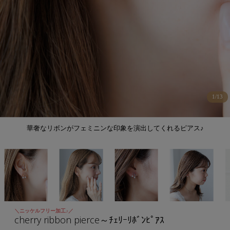
1
/
13
華奢なリボンがフェミニンな印象を演出してくれるピアス♪
＼ニッケルフリー加工♪／
cherry ribbon pierce～ﾁｪﾘｰﾘﾎﾞﾝﾋﾟｱｽ