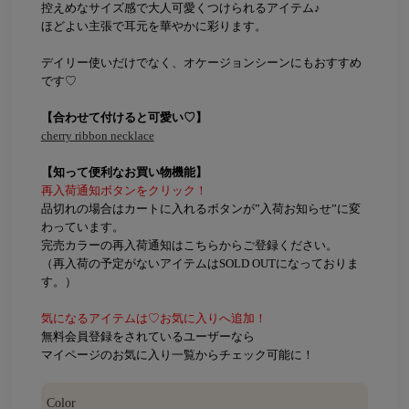
控えめなサイズ感で大人可愛くつけられるアイテム♪
ほどよい主張で耳元を華やかに彩ります。
デイリー使いだけでなく、オケージョンシーンにもおすすめ
です♡
【合わせて付けると可愛い♡】
cherry ribbon necklace
【知って便利なお買い物機能】
再入荷通知ボタンをクリック！
品切れの場合はカートに入れるボタンが”入荷お知らせ”に変
わっています。
完売カラーの再入荷通知はこちらからご登録ください。
（再入荷の予定がないアイテムはSOLD OUTになっておりま
す。）
気になるアイテムは♡お気に入りへ追加！
無料会員登録をされているユーザーなら
マイページのお気に入り一覧からチェック可能に！
Color