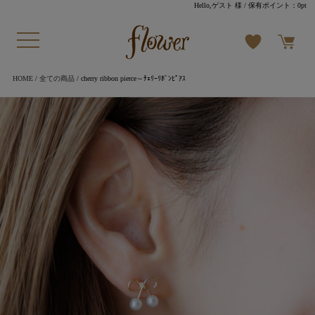
Hello,ゲスト 様
/ 保有ポイント：
0pt
HOME
/
全ての商品
/ cherry ribbon pierce～ﾁｪﾘｰﾘﾎﾞﾝﾋﾟｱｽ