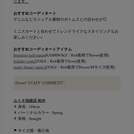
ります。
おすすめコーディネート
デニムなどカジュアル素材のボトムスとの合わせが◎
ミニスカートと合わせてトレンドライクなスタイリングもお
楽しみください♪
おすすめコーディネートアイテム
feminine half pants
(KASHIWAGI：Red着用でBrown使用)
holiday coat2
(YAGI：Red着用でIvory使用)
sunny buggy pants3
(YAGI：Red着用でBrown/Mサイズ使用)
flower"STAFF COMMENT"
ルミネ池袋店 柏木
⚘ 身長 : 164cm
⚘ パーソナルカラー : Spring
⚘ 骨格 : Straight
⚑ サイズ感・着心地