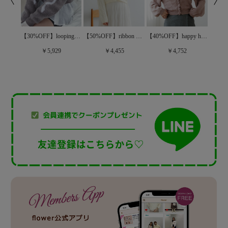
【50%OFF】ribbon aran knit～ﾘﾎﾞﾝｱﾗﾝﾆｯﾄ
【20%OFF】holiday spangle knit～ﾎﾘﾃﾞｰｽﾊﾟﾝｸﾞﾙﾆｯﾄ
【30%OFF】looping ribbon knit～ﾙｰﾋﾟﾝｸﾞﾘﾎﾞﾝﾆｯﾄ
【40%OFF】happy heart cardigan～ﾊｯﾋﾟｰﾊｰﾄｶｰﾃﾞｨｶﾞﾝ
￥4,455
￥5,929
￥4,752