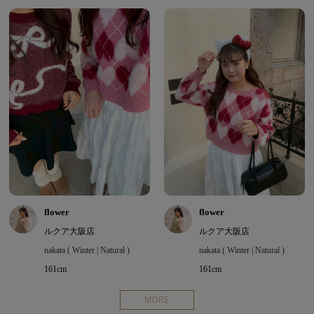
flower
flower
ルクア大阪店
ルクア大阪店
nakata ( Winter | Natural )
nakata ( Winter | Natural )
161cm
161cm
MORE