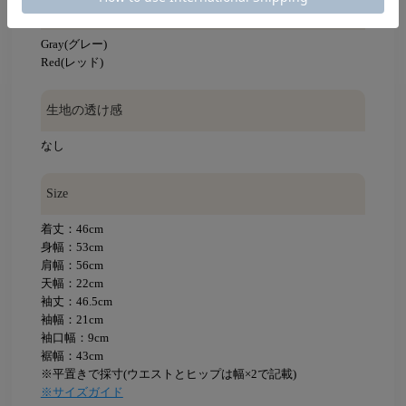
Color
Gray(グレー)
Red(レッド)
生地の透け感
なし
Size
着丈：46cm
身幅：53cm
肩幅：56cm
天幅：22cm
袖丈：46.5cm
袖幅：21cm
袖口幅：9cm
裾幅：43cm
※平置きで採寸(ウエストとヒップは幅×2で記載)
※サイズガイド