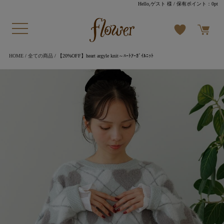
Hello,ゲスト 様
/ 保有ポイント：
0pt
HOME
/
全ての商品
/ 【20%OFF】heart argyle knit～ﾊｰﾄｱｰｶﾞｲﾙﾆｯﾄ