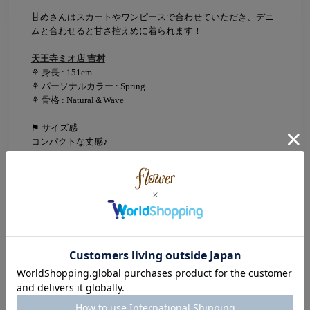
甘めさんはスカートやワンピースで合わせていただき、デニ
ムと合わせると甘さ控えめに着られます！
天王寺ミオ店 吉村
⚘ 身長 : 151cm
⚘ パーソナルカラー : Spring
⚘ 骨格 : Natural＆Wave
⚑ サイズ感
コンパクトな丈感♪
⚑ 素材感
もちもちニットとふわふわシャギーの柔らかいニット♡
⚑ 着心地
ずっと触っていたくなるようなもちふわニットです⭐
⚑ Comment
可愛くてとっても温かい！
冬のお出かけにも一枚で可愛いおすすめニットです♪