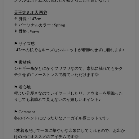
ンプルなボトムスの合わせが映えること間違いなし！
天王寺ミオ店 西谷
⚘ 身長 : 147cm
⚘ パーソナルカラー : Spring
⚘ 骨格 : Wave
⚑ サイズ感
147cmの私でもルーズなシルエットが着膨れせずに着れます♪
⚑ 素材感
シャギー糸がとにかくフワフワなので、素肌に触れてもチク
チクせずにノーストレスで着ていただけます◎
⚑ 着心地
程よい分厚さなのでレイヤードしたり、アウターを羽織った
りしても着膨れて見えないのが嬉しいポイント♪
⚑ Comment
冬のイベントにぴったりなアーガイル柄ニットです♪
1枚着るだけで一気に華やかな印象にしてくれるので、お出か
けの日にオススメのアイテムです◎