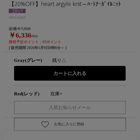
【20%OFF】heart argyle knit～ﾊｰﾄｱｰｶﾞｲﾙﾆｯﾄ
305120265
定価￥7,920
￥6,336
(税込)
獲得予定ポイント：63ポイント
[ 販売期間
2026年1月9日0時0分
～ ]
Gray(グレー)
残り△
Red(レッド)
在庫×
お気に入りに登録