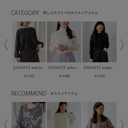
CATEGORY
同じカテゴリーのオススメアイテム
【20%OFF】heart button cardigan～ﾊｰﾄﾎﾞﾀﾝｶｰﾃﾞｨｶﾞﾝ
【20%OFF】snowflake cardigan～ｽﾉｰﾌﾚｰｸｶｰﾃﾞｨｶﾞﾝ
【20%OFF】mellow rib turtle～ﾒﾛｳﾘﾌﾞﾀｰﾄﾙ
【20%OFF】holiday spangle knit～ﾎﾘﾃﾞｰｽﾊﾟﾝｸﾞﾙﾆｯﾄ
￥6,142
￥4,400
￥6,336
RECOMMEND
オススメアイテム