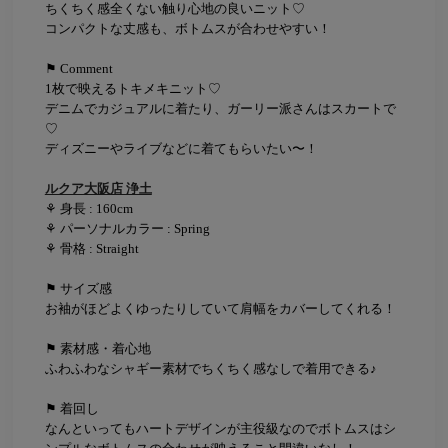
ちくちく感全くない触り心地の良いニット♡
コンパクトな丈感も、ボトムスが合わせやすい！
⚑ Comment
1枚で映えるトキメキニット♡
デニムでカジュアルに着たり、ガーリー派さんはスカートで
♡
ディズニーやライブなどに着てもらいたい〜！
ルクア大阪店 浄土
⚘ 身長 : 160cm
⚘ パーソナルカラー : Spring
⚘ 骨格 : Straight
⚑ サイズ感
お袖がほどよくゆったりしていて肩幅をカバーしてくれる！
⚑ 素材感・着心地
ふわふわなシャギー素材でちくちく感なしで着用できる♪
⚑ 着回し
なんといってもハートデザインが主役級なのでボトムスはシ