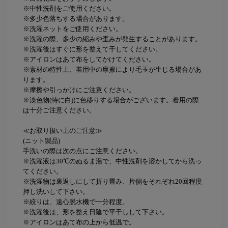
※中性洗剤をご使用ください。
※多少色落ちする場合があります。
※洗濯ネットをご使用ください。
※洗濯の際、多少の縮みや歪みが発生することがあります。
※洗濯後はすぐに形を整えて干してください。
※アイロンはあて布をしてかけてください。
※素材の特性上、着用中の摩擦により毛玉が生じる場合があ
ります。
※摩擦や引っかけにご注意ください。
※淡色物(特に白)に色移りする場合がございます。着用の際
は十分ご注意ください。
≪お取り扱い上のご注意≫
(ニット製品)
手洗いの際は次の点にご注意ください。
※洗濯液は30℃のぬるま湯で、中性洗剤を溶かしてから洗っ
てください。
※洗濯物は裏返しにして折り畳み、片側をそれぞれ20回程度
押し洗いして下さい。
※絞りは、遠心脱水機で一分程度。
※洗濯後は、形を整え日陰で平干しして下さい。
※アイロンはあて布の上から低温で。