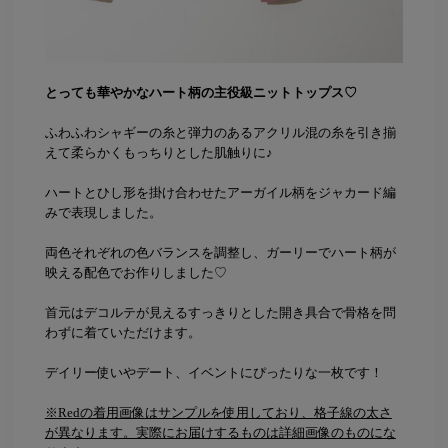
とっても華やかなハート柄の主役級ニットトップス♡
ふわふわシャギーの糸と弾力のあるアクリル混の糸を引き揃
えて柔らかくもっちりとした肌触りに♪
ハートとひし形を掛け合わせたアーガイル柄をジャカード編
みで表現しました。
両色それぞれの色バランスを調整し、ガーリーでハート柄が
映える配色でお作りしました♡
首元はデコルテが見えるすっきりとした開き具合で骨格を問
わずに着ていただけます。
デイリー使いやデート、イベントにぴったりな一枚です！
※Redの着用画像はサンプルを使用しており、格子線の太さ
が異なります。実際にお届けするものは詳細画像のものにな