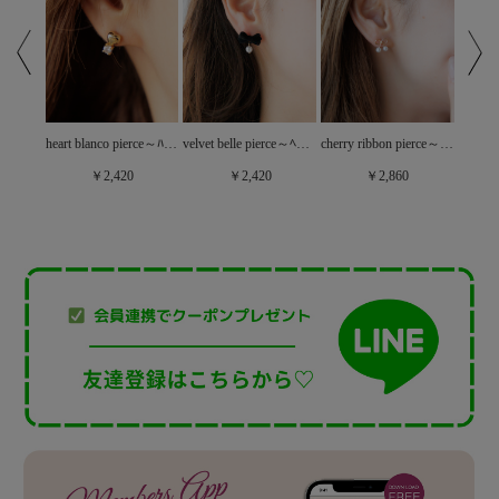
iberis pierce～ｲﾍﾞﾘｽﾋﾟｱｽ
heart blanco pierce～ﾊｰﾄﾌﾞﾗﾝｺﾋﾟｱｽ
velvet belle pierce～ﾍﾞﾙﾍﾞｯﾄﾍﾞﾙﾋﾟｱｽ
cherry ribbon pierce～ﾁｪﾘｰﾘﾎﾞﾝﾋﾟｱｽ
￥2,420
￥2,420
￥2,860