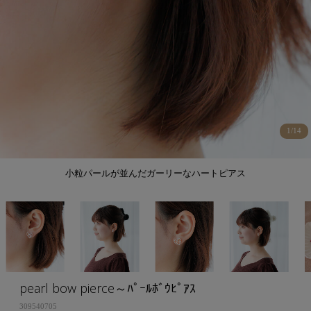
1
/
14
小粒パールが並んだガーリーなハートピアス
pearl bow pierce～ﾊﾟｰﾙﾎﾞｳﾋﾟｱｽ
309540705