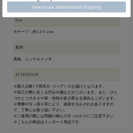
Gold(ゴールド)
Size
モチーフ：約1.2×1.2cm
素材
真鍮、ニッケルメッキ
ATTENTION
※購入点数1で両耳分（1ペア）のお届けとなります。
※加工の際に生じる凹みや傷などがございます。また、ひと
つひとつ大きさや形・色味が多少異なる場合もございます。
※摩擦や引っ張り等により、破損するおそれがありますの
で、丁寧にお取り扱い下さい。
※ご使用の際には周囲の物との引っかかりにご注意下さい。
※こちらの商品はインポート商品です。