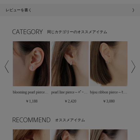
レビューを書く
CATEGORY
同じカテゴリーのオススメアイテム
petite heart hoop pierce～ﾌﾟﾁﾊｰﾄﾌｰﾌﾟﾋﾟｱｽ
blooming pearl pierce～ﾌﾞﾙｰﾐﾝｸﾞﾊﾟｰﾙﾋﾟｱｽ
pearl line pierce～ﾊﾟｰﾙﾗｲﾝﾋﾟｱｽ
bijou ribbon pierce～ﾋﾞｼﾞｭｰﾘﾎﾞﾝﾋﾟｱｽ
￥1,188
￥2,420
￥3,080
RECOMMEND
オススメアイテム