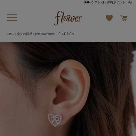
Hello,ゲスト 様
/ 保有ポイント：
0pt
HOME
/
全ての商品
/ pearl bow pierce～ﾊﾟｰﾙﾎﾞｳﾋﾟｱｽ