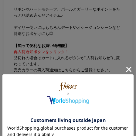
リボンやハートモチーフ、パールとガーリーなポイントをた
っぷり詰め込んだアイテム♪
デイリー使いにはもちろんデートやオケージョンシーンなど
特別なお出かけにも◎
【知って便利なお買い物機能】
再入荷通知ボタンをクリック！
品切れの場合はカートに入れるボタンが”入荷お知らせ”に変
わっています。
完売カラーの再入荷通知はこちらからご登録ください。
（再入荷の予定がないアイテムはSOLD OUTになっておりま
す。）
気になるアイテムは♡お気に入りへ追加！
無料会員登録をされているユーザーなら
マイページのお気に入り一覧からチェック可能に！
Color
Silver(シルバー)