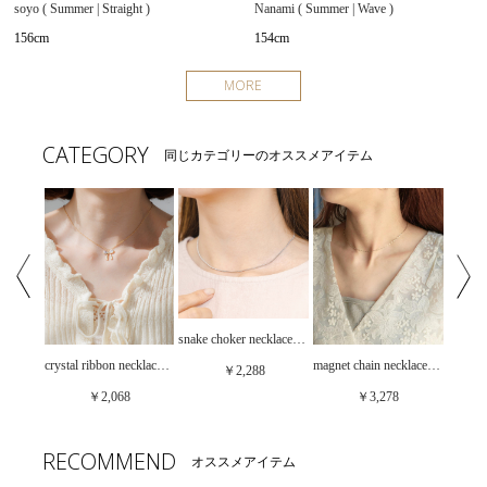
soyo ( Summer | Straight )
Nanami ( Summer | Wave )
156cm
154cm
MORE
CATEGORY
同じカテゴリーのオススメアイテム
snake choker necklace ～ｽﾈｰｸﾁｮｰｶｰﾈｯｸﾚｽ
calm pearl necklace～ｶｰﾑﾊﾟｰﾙﾈｯｸﾚｽ
crystal ribbon necklace～ｸﾘｽﾀﾙﾘﾎﾞﾝﾈｯｸﾚｽ
magnet chain necklace～ﾏｸﾞﾈｯﾄﾁｪｰﾝﾈｯｸﾚｽ
￥2,288
￥2,068
￥3,278
RECOMMEND
オススメアイテム