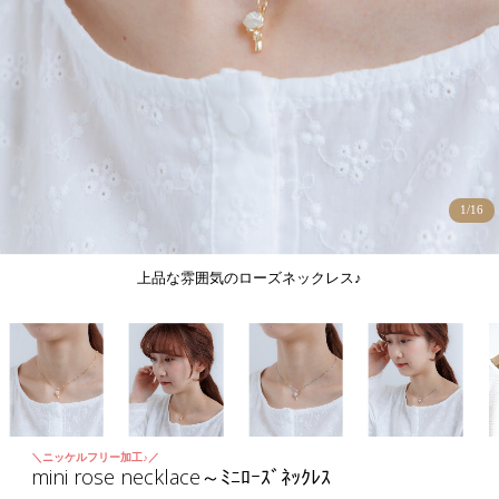
1
/
16
上品な雰囲気のローズネックレス♪
＼ニッケルフリー加工♪／
mini rose necklace～ﾐﾆﾛｰｽﾞﾈｯｸﾚｽ