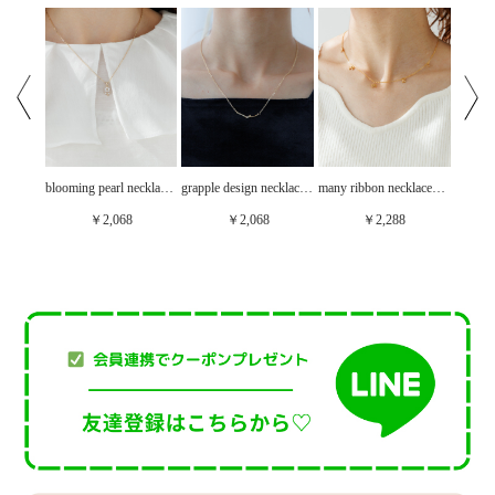
simple heart necklace～ｼﾝﾌﾟﾙﾊｰﾄﾈｯｸﾚｽ
blooming pearl necklace～ﾌﾞﾙｰﾐﾝｸﾞﾊﾟｰﾙﾈｯｸﾚｽ
grapple design necklace～ｸﾞﾗｯﾌﾟﾙﾃﾞｻﾞｲﾝﾈｯｸﾚｽ
many ribbon necklace～ﾒﾆｰﾘﾎﾞﾝﾈｯｸﾚｽ
￥2,068
￥2,068
￥2,288