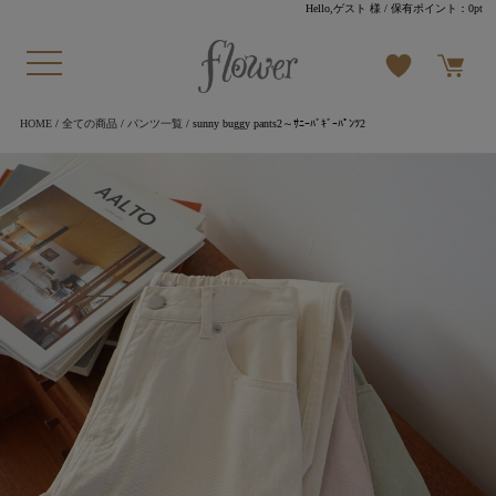
Hello,ゲスト 様
/ 保有ポイント：
0pt
HOME
/
全ての商品
/
パンツ一覧
/ sunny buggy pants2～ｻﾆｰﾊﾞｷﾞｰﾊﾟﾝﾂ2