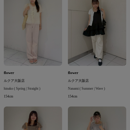
flower
flower
ルクア大阪店
ルクア大阪店
hinako ( Spring | Straight )
Nanami ( Summer | Wave )
154cm
154cm