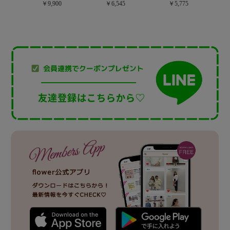
￥9,900
￥6,545
￥5,775