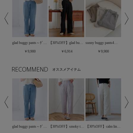
glad buggy pants～ｸﾞﾗｯﾄﾞﾊﾞｷﾞｰﾊﾟﾝﾂ
【30%OFF】clean denim pants2～ｸﾘｰﾝﾃﾞﾆﾑﾊﾟﾝﾂ2
【30%OFF】glad buggy pants2～ｸﾞﾗｯﾄﾞﾊﾞｷﾞｰﾊﾟﾝﾂ2
sunny buggy pants4～ｻﾆｰﾊﾞｷﾞｰﾊﾟﾝﾂ4
￥9,900
￥6,914
￥9,900
RECOMMEND
オススメアイテム
glad buggy pants～ｸﾞﾗｯﾄﾞﾊﾞｷﾞｰﾊﾟﾝﾂ
【40%OFF】daily flare denim～ﾃﾞｲﾘｰﾌﾚｱﾃﾞﾆﾑ
【30%OFF】smoky tapered pants3～ｽﾓｰｷｰﾃｰﾊﾟｰﾄﾞﾊﾟﾝﾂ3
【30%OFF】calm linen pants～ｶｰﾑﾘﾈﾝﾊﾟﾝﾂ