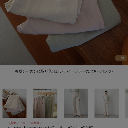
1
/
40
春夏シーズンに取り入れたいライトカラーのバギーパンツ♪
＼新色アイボリーが登場♪／
sunny buggy pants2～ｻﾆｰﾊﾞｷﾞｰﾊﾟﾝﾂ2