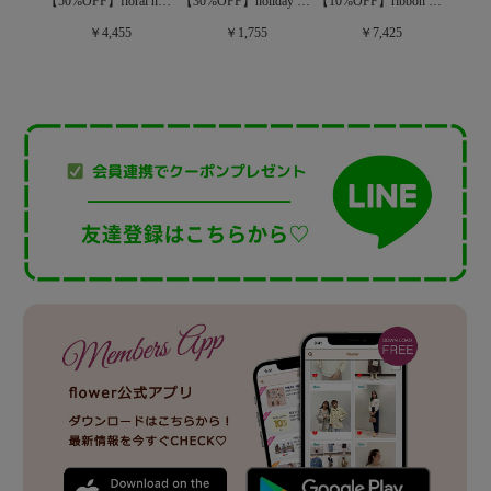
【30%OFF】holiday glove～ﾎﾘﾃﾞｰｸﾞﾛｰﾌﾞ
【10%OFF】ribbon button cardigan～ﾘﾎﾞﾝﾎﾞﾀﾝｶｰﾃﾞｨｶﾞﾝ
【30%OFF】useful nylon coat～ﾕｰｽﾌﾙﾅｲﾛﾝｺｰﾄ
【50%OFF】floral nordic knit～ﾌﾛｰﾗﾙﾉﾙﾃﾞｨｯｸﾆｯﾄ
￥1,755
￥7,425
￥4,455