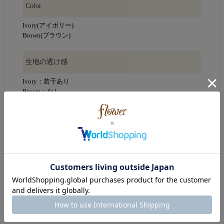
Color
Ivory(アイボリー)
Brown(ブラウン)
生地の透け感
Ivory：若干あり
Brown：なし
Size
着丈：53cm
天幅：23cm
襟幅：9.5cm(一番長い箇所で計測)
肩幅：57cm
身幅：58.5cm
袖丈：47cm
袖幅：25cm
袖口幅：9.5cm
裾幅：39cm