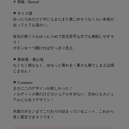
⚘ 骨格 : Natural
⚑ サイズ感
ゆったりめだけど中にもまだまだ着こめそうなくらい余裕が
あってとても温かい。
首元の襟ぐりもゆったりめで首元苦手な方でも挑戦しやすそ
う！
ボタンを一つ開ければすっきり見え。
⚑ 素材感・着心地
ちくちく感もなく、ゆるっと着れる！重さも着てしまえば感
じません！
⚑ Comment
まさにこのデザインが欲しかった！
ノルディック柄だけどカジュアルすぎない、甘めにもカジュ
アルにも合うデザイン！
木製のボタンまでこだわりが詰まっているニット。これから
長く重宝できそうです！