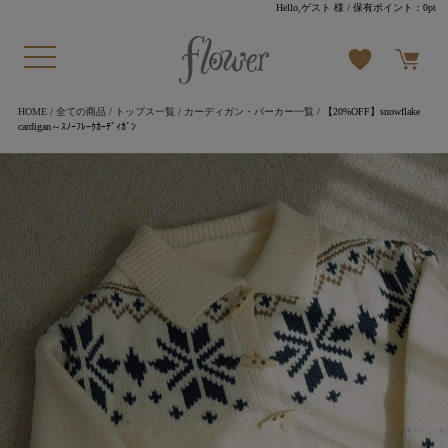
Hello,ゲスト 様
/ 保有ポイント：
0pt
HOME
/
全ての商品
/
トップス一覧
/
カーディガン・パーカー一覧
/ 【20%OFF】snowflake
cardigan～ｽﾉｰﾌﾚｰｸｶｰﾃﾞｨｶﾞﾝ