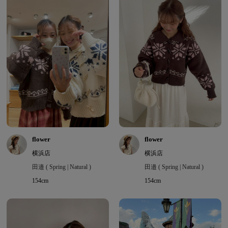
flower
flower
横浜店
横浜店
田邉 ( Spring | Natural )
田邉 ( Spring | Natural )
154cm
154cm