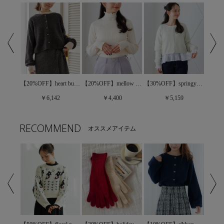
【20%OFF】heart button cardigan～ﾊｰﾄﾎﾞﾀﾝｶｰﾃﾞｨｶﾞﾝ
【50%OFF】merry ribbon cardigan～ﾒﾘｰﾘﾎﾞﾝｶｰﾃﾞｨｶﾞﾝ
【20%OFF】mellow rib turtle～ﾒﾛｳﾘﾌﾞﾀｰﾄﾙ
【30%OFF】springy color cardigan～ｽﾌﾟﾘﾝｼﾞｰｶﾗｰｶｰﾃﾞｨｶﾞﾝ
￥6,142
￥4,400
￥5,159
RECOMMEND
オススメアイテム