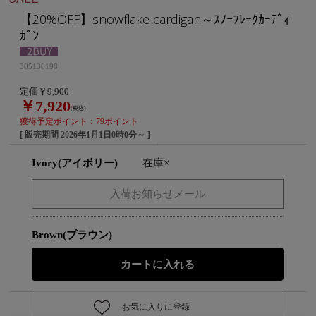
【20%OFF】snowflake cardigan～ｽﾉｰﾌﾚｰｸｶｰﾃﾞｨ
ｶﾞﾝ
305130198
定価￥9,900
￥7,920
(税込)
獲得予定ポイント：79ポイント
[ 販売期間
2026年1月1日0時0分
～ ]
Ivory(アイボリー)
在庫×
Brown(ブラウン)
お気に入りに登録