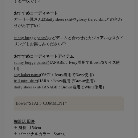
する一枚です♪
おすすめコーディネート
ガーリー派さんは
daily sheer skirt
や
glossy tiered skirt
との合わ
せがおすすめ！
sunny buggy pants3
などデニムと合わせたカジュアルなスタイ
リングもお楽しみください♡
おすすめコーディネートアイテム
sunny buggy pants3
(TANABE：Ivory着用でBrown/Sサイズ使
用)
any baker pants
(YAGI：Ivory着用でNavy使用)
frill mini skirt
(HARA：Ivory着用でBrown使用)
daily sheer skirt
(TANABE：Brown着用でWhite使用)
flower"STAFF COMMENT"
横浜店 田邉
⚘ 身長 : 154cm
⚘ パーソナルカラー : Spring