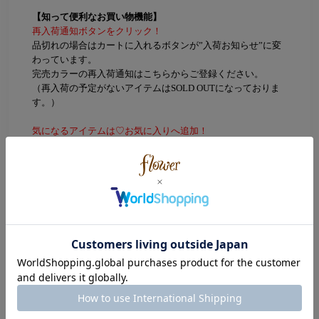
【知って便利なお買い物機能】
再入荷通知ボタンをクリック！
品切れの場合はカートに入れるボタンが”入荷お知らせ”に変
わっています。
完売カラーの再入荷通知はこちらからご登録ください。
（再入荷の予定がないアイテムはSOLD OUTになっておりま
す。）
気になるアイテムは♡お気に入りへ追加！
無料会員登録をされているユーザーなら
マイページのお気に入り一覧からチェック可能に！
Color
Silver(シルバー)
Size
約13号
ハートモチーフ：約0.4×0.4cm