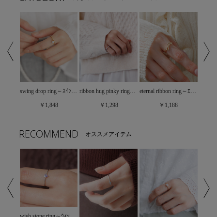
heart pinky ring～ﾊｰﾄﾋﾟﾝｷｰﾘﾝｸﾞ
swing drop ring～ｽｲﾝｸﾞﾄﾞﾛｯﾌﾟﾘﾝｸﾞ
ribbon hug pinky ring～ﾘﾎﾞﾝﾊｸﾞﾋﾟﾝｷｰﾘﾝｸﾞ
eternal ribbon ring～ｴﾀｰﾅﾙﾘﾎﾞﾝﾘﾝｸﾞ
￥1,848
￥1,298
￥1,188
RECOMMEND
オススメアイテム
wish stone ring～ｳｨｯｼｭｽﾄｰﾝﾘﾝｸﾞ