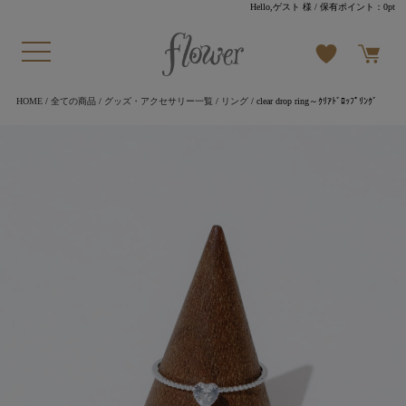
Hello,ゲスト 様
/ 保有ポイント：
0pt
HOME
/
全ての商品
/
グッズ・アクセサリー一覧
/
リング
/ clear drop ring～ｸﾘｱﾄﾞﾛｯﾌﾟﾘﾝｸﾞ