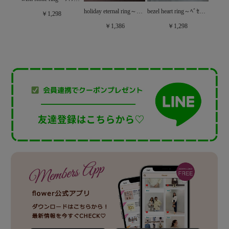
bijou hug ring～ﾋﾞｼﾞｭｰﾊｸﾞﾘﾝｸﾞ
holiday eternal ring～ﾎﾘﾃﾞｰｴﾀｰﾅﾙﾘﾝｸﾞ
bezel heart ring～ﾍﾞｾﾞﾙﾊｰﾄﾘﾝｸﾞ
￥1,298
￥1,386
￥1,298