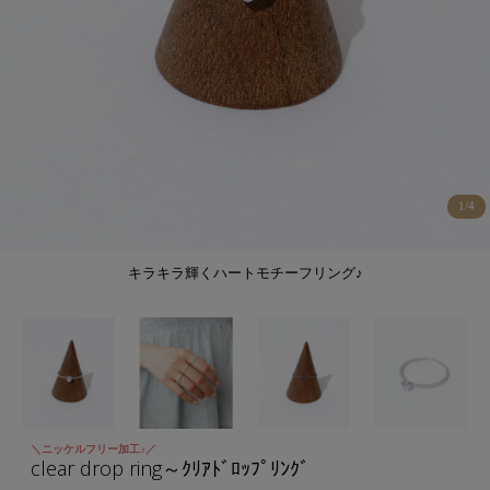
1
/
4
キラキラ輝くハートモチーフリング♪
＼ニッケルフリー加工♪／
clear drop ring～ｸﾘｱﾄﾞﾛｯﾌﾟﾘﾝｸﾞ