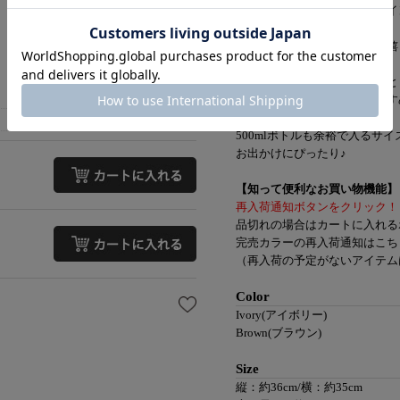
コーデのポイントになるデザイ
軽いのに荷物が沢山入るのが嬉
小さく畳めるのでエコバッグと
バッグに入れておくのもおすす
500mlボトルも余裕で入るサイ
お出かけにぴったり♪
【知って便利なお買い物機能】
再入荷通知ボタンをクリック！
品切れの場合はカートに入れる
完売カラーの再入荷通知はこち
（再入荷の予定がないアイテムは
Color
Ivory(アイボリー)
Brown(ブラウン)
Size
縦：約36cm/横：約35cm