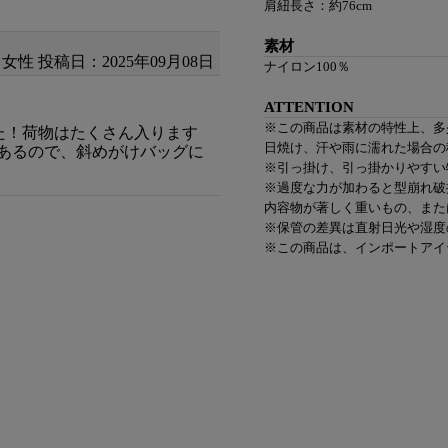
肩紐長さ：約76cm
素材
女性
投稿日：2025年09月08日
ナイロン100％
ATTENTION
※この商品は素材の特性上、多
した！荷物はたくさん入ります
日焼け、汗や雨に濡れた場合の
あるので、斜めがけバッグに
※引っ掛け、引っ掛かりやすい
※過度な力が加わると型崩れ破
内容物が著しく重いもの、また
※保管の差異は直射日光や湿度
※この商品は、インポートアイ