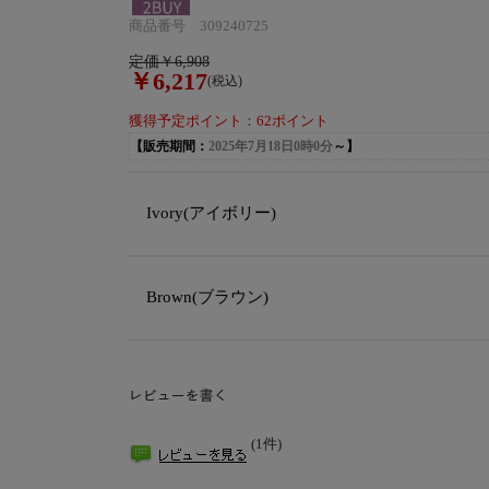
商品番号 309240725
定価￥6,908
￥6,217
(税込)
獲得予定ポイント：62ポイント
【販売期間：
2025年7月18日0時0分
～】
Ivory(アイボリー)
Brown(ブラウン)
(1件)