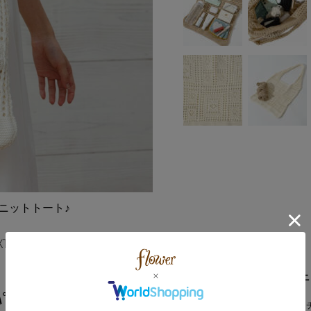
ニットトート♪
荷物がたっぷり入るクロシェニ
ﾟﾈﾙﾚｰｽﾊﾞｯｸﾞ
flowerのお洋服と相性抜群な