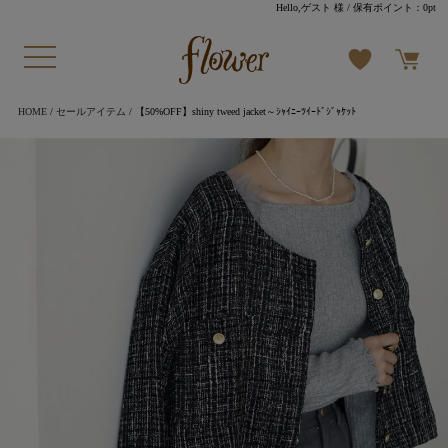
Hello,ゲスト 様
/ 保有ポイント：
0pt
HOME
/
セールアイテム
/ 【50%OFF】shiny tweed jacket～ｼｬｲﾆｰﾂｲｰﾄﾞｼﾞｬｹｯﾄ