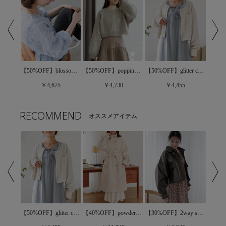
【50%OFF】basic lettering Ts～ﾍﾞｰｼｯｸﾚﾀﾘﾝｸﾞﾃｨｰｽﾞ
【50%OFF】glitter corduroy jacket～ｸﾞﾘｯﾀｰｺｰﾃﾞｭﾛｲｼﾞｬｹｯﾄ
【50%OFF】blossom sheer top～ﾌﾞﾛｯｻﾑｼｱｰﾄｯﾌﾟ
【50%OFF】popping fancy knit～ﾎﾟｯﾋﾟﾝｸﾞﾌｧﾝｼｰﾆｯﾄ
￥4,455
￥4,675
￥4,730
RECOMMEND
オススメアイテム
【10%OFF】fluffy coat5～ﾌﾗｯﾌｨｰｺｰﾄ5
【50%OFF】glitter corduroy jacket～ｸﾞﾘｯﾀｰｺｰﾃﾞｭﾛｲｼﾞｬｹｯﾄ
【30%OFF】2way short blouson～ﾂｰｳｪｲｼｮｰﾄﾌﾞﾙｿﾞﾝ
【40%OFF】powdery long coat～ﾊﾟｳﾀﾞﾘｰﾛﾝｸﾞｺｰﾄ