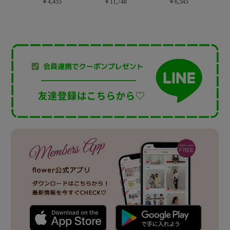
￥4,455
￥6,545
￥11,748