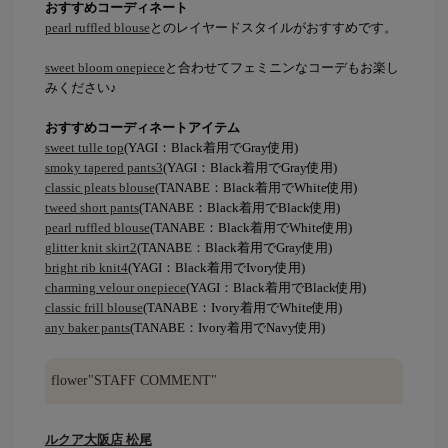
おすすめコーディネート
pearl ruffled blouse
とのレイヤードスタイルがおすすめです。
sweet bloom onepiece
と合わせてフェミニンなコーデもお楽し
みください♪
おすすめコーディネートアイテム
sweet tulle top
(YAGI：Black着用でGray使用)
smoky tapered pants3
(YAGI：Black着用でGray使用)
classic pleats blouse
(TANABE：Black着用でWhite使用)
tweed short pants
(TANABE：Black着用でBlack使用)
pearl ruffled blouse
(TANABE：Black着用でWhite使用)
glitter knit skirt2
(TANABE：Black着用でGray使用)
bright rib knit4
(YAGI：Black着用でIvory使用)
charming velour onepiece
(YAGI：Black着用でBlack使用)
classic frill blouse
(TANABE：Ivory着用でWhite使用)
any baker pants
(TANABE：Ivory着用でNavy使用)
flower"STAFF COMMENT"
ルクア大阪店 松尾