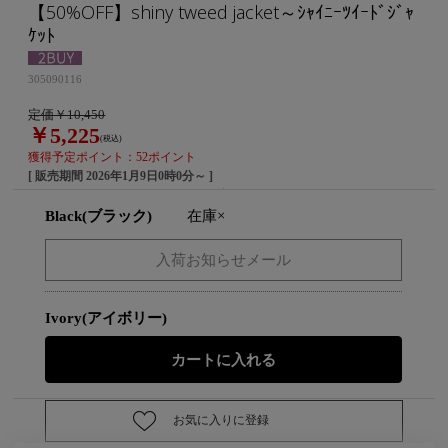
【50%OFF】shiny tweed jacket～ｼｬｲﾆｰﾂｲｰﾄﾞｼﾞｬ
ｹｯﾄ
305090116
定価￥10,450
￥5,225
(税込)
獲得予定ポイント：52ポイント
[ 販売期間
2026年1月9日0時0分
～ ]
Black(ブラック)
在庫×
Ivory(アイボリー)
お気に入りに登録