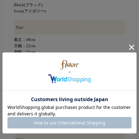
Black(ブラック)
Ivory(アイボリー)
Size
着丈：49cm
天幅：22cm
肩幅：51cm
身幅：58cm
袖丈：55cm
袖幅：24cm
袖口幅：14cm
裾幅：62cm
※平置きで採寸(ウエストとヒップは幅×2で記載)
※サイズガイド
着用モデル
YAGI：160cm
、TANABE：154cm、SEINO：155cm