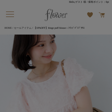
Hello,ゲスト 様
/ 保有ポイント：
0pt
HOME
/
セールアイテム
/ 【10%OFF】fringe puff blouse～ﾌﾘﾝｼﾞﾊﾟﾌﾌﾞﾗｳｽ