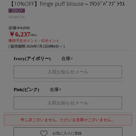
【10%OFF】fringe puff blouse～ﾌﾘﾝｼﾞﾊﾟﾌﾌﾞﾗｳｽ
305060756
定価￥6,930
￥6,237
(税込)
獲得予定ポイント：62ポイント
[ 販売期間
2026年7月2日0時0分
～ ]
Ivory(アイボリー)
在庫×
Pink(ピンク)
在庫×
申し訳ございません。ただいま在庫がございません。
お気に入りに登録