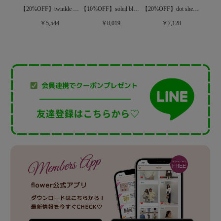
【10%OFF】soleil bloom top～ｿﾚｲﾕﾌﾞﾙｰﾑﾄｯﾌﾟ
【50%OFF】rose puff blouse～ﾛｰｽﾞﾊﾟﾌﾌﾞﾗｳｽ
【20%OFF】twinkle gather blouse～ﾄｩｲﾝｸﾙｷﾞｬｻﾞｰﾌﾞﾗｳｽ
【20%OFF】dot sheer papillon blouse～ﾄﾞｯﾄｼｱｰﾊﾟﾋﾟﾖﾝﾌﾞﾗｳｽ
￥8,019
￥5,544
￥7,128