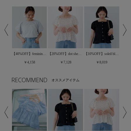
【10%OFF】soleil bloom top～ｿﾚｲﾕﾌﾞﾙｰﾑﾄｯﾌﾟ
【20%OFF】twinkle gather blouse～ﾄｩｲﾝｸﾙｷﾞｬｻﾞｰﾌﾞﾗｳｽ
【40%OFF】feminine puff blouse4～ﾌｪﾐﾆﾝﾊﾟﾌﾌﾞﾗｳｽ4
【20%OFF】dot sheer papillon blouse～ﾄﾞｯﾄｼｱｰﾊﾟﾋﾟﾖﾝﾌﾞﾗｳｽ
￥8,019
￥4,158
￥7,128
RECOMMEND
オススメアイテム