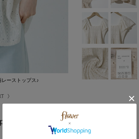
レーストップス♪
op～ﾉｽﾀﾙｼﾞｰﾌﾗﾜｰﾄｯﾌﾟ