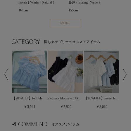
nakata ( Winter | Natural )
藤原 ( Spring | Wave )
161cm
155cm
MORE
CATEGORY
同じカテゴリーのオススメアイテム
【30%OFF】floral set blouse～ﾌﾛｰﾗﾙｾｯﾄﾌﾞﾗｳｽ
【20%OFF】twinkle gather blouse～ﾄｩｲﾝｸﾙｷﾞｬｻﾞｰﾌﾞﾗｳｽ
ciel tuck blouse～ｼｴﾙﾀｯｸﾌﾞﾗｳｽ
【10%OFF】sweet bloom blouse～ｽｳｨｰﾄﾌﾞﾙｰﾑﾌﾞﾗｳｽ
￥5,544
￥7,920
￥8,019
RECOMMEND
オススメアイテム