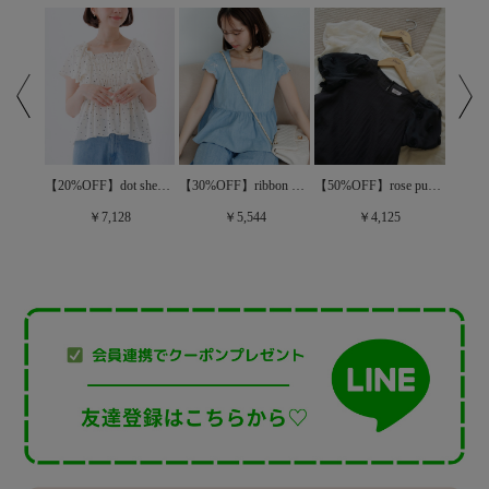
【60%OFF】dolly frill bustier～ﾄﾞｰﾘｰﾌﾘﾙﾋﾞｽﾁｪ
【20%OFF】dot sheer papillon blouse～ﾄﾞｯﾄｼｱｰﾊﾟﾋﾟﾖﾝﾌﾞﾗｳｽ
【30%OFF】ribbon embroidery top～ﾘﾎﾞﾝｴﾝﾌﾞﾛｲﾀﾞﾘｰﾄｯﾌﾟ
【50%OFF】rose puff blouse～ﾛｰｽﾞﾊﾟﾌﾌﾞﾗｳｽ
￥7,128
￥5,544
￥4,125