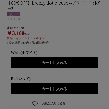
【60%OFF】breezy dot blouse～ﾌﾞﾘｰｼﾞｰﾄﾞｯﾄﾌﾞ
ﾗｳｽ
305060770
定価￥7,920
￥3,168
(税込)
獲得予定ポイント：32ポイント
[ 販売期間
2026年7月24日0時0分
～ ]
White(ホワイト)
Red(レッド)
お気に入りに登録