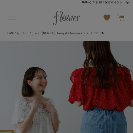
Hello,ゲスト 様
/ 保有ポイント：
0pt
HOME
/
セールアイテム
/ 【60%OFF】breezy dot blouse～ﾌﾞﾘｰｼﾞｰﾄﾞｯﾄﾌﾞﾗｳｽ